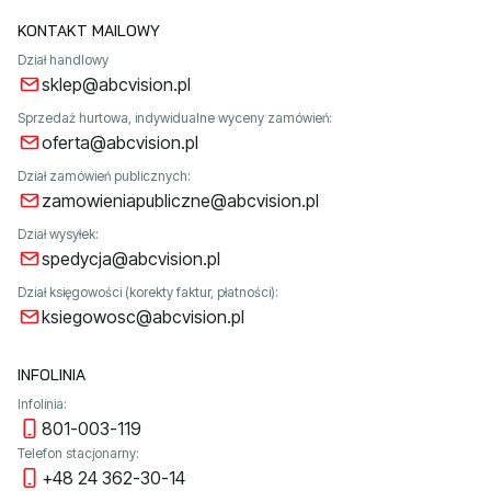
KONTAKT MAILOWY
Dział handlowy
sklep@abcvision.pl
Sprzedaż hurtowa, indywidualne wyceny zamówień:
oferta@abcvision.pl
Dział zamówień publicznych:
zamowieniapubliczne@abcvision.pl
Dział wysyłek:
spedycja@abcvision.pl
Dział księgowości (korekty faktur, płatności):
ksiegowosc@abcvision.pl
INFOLINIA
Infolinia:
801-003-119
Telefon stacjonarny:
+48 24 362-30-14