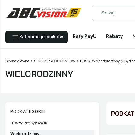
Raty PayU
Rabaty
Kategorie produktów
Strona główna
STREFY PRODUCENTÓW
BCS
Wideodomofony
Syste
WIELORODZINNY
PODKATEGORIE
PODKATE
Wróć do: System IP
Wielorodzinny