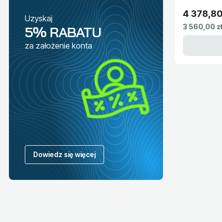
4 378,80
Uzyskaj
Cena brut
Cena netto
3 560,00 zł
5% RABATU
za założenie konta
Dowiedz się więcej