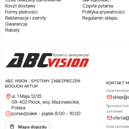
Koszt dostawy
Częste pytania
Formy płatności
Polityka prywatności
Reklamacje i zwroty
Regulamin sklepu
Gwarancja
Rabaty
ABC VISION - SYSTEMY ZABEZPIECZEŃ
KONTAKT M
BOGUCKI ARTUR
Dział handlow
ul. 1 Maja 12/35
sklep@a
09-402 Płock, woj. Mazowieckie,
Sprzedaż hur
Polska
zamówień:
poniedziałek - piątek 8:00 - 16:00
oferta@
Mapa dojazdu
Dział zamówie