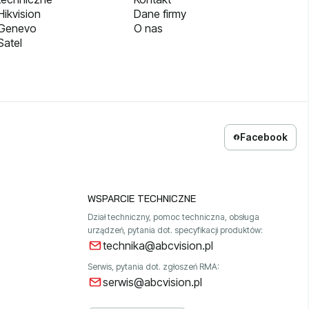
ikvision
Dane firmy
 Genevo
O nas
Satel
Facebook
WSPARCIE TECHNICZNE
Dział techniczny, pomoc techniczna, obsługa
urządzeń, pytania dot. specyfikacji produktów:
technika@abcvision.pl
Serwis, pytania dot. zgłoszeń RMA:
serwis@abcvision.pl