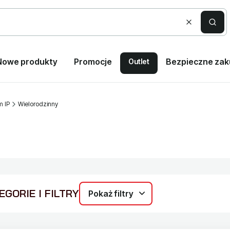
Wyczyść
Szuka
Nowe produkty
Promocje
Bezpieczne za
Outlet
m IP
Wielorodzinny
GORIE I FILTRY
Pokaż filtry