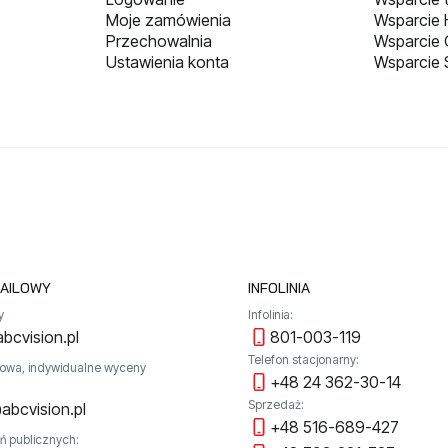
Moje zamówienia
Wsparcie H
Przechowalnia
Wsparcie
Ustawienia konta
Wsparcie 
AILOWY
INFOLINIA
y
Infolinia:
bcvision.pl
801-003-119
Telefon stacjonarny:
towa, indywidualne wyceny
+48 24 362-30-14
Sprzedaż:
abcvision.pl
+48 516-689-427
ń publicznych: