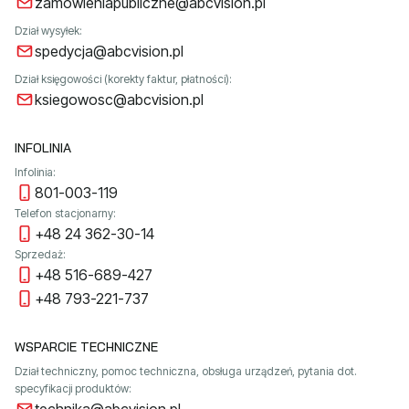
zamowieniapubliczne@abcvision.pl
Dział wysyłek:
spedycja@abcvision.pl
Dział księgowości (korekty faktur, płatności):
ksiegowosc@abcvision.pl
INFOLINIA
Infolinia:
801-003-119
Telefon stacjonarny:
+48 24 362-30-14
Sprzedaż:
+48 516-689-427
+48 793-221-737
WSPARCIE TECHNICZNE
Dział techniczny, pomoc techniczna, obsługa urządzeń, pytania dot.
specyfikacji produktów: