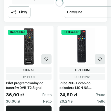
Filtry
Domyślne
Lista produktów
Bestseller
Bestseller
PRODUCENT
PRODUCENT
SIGNAL
OPTICUM
Kod produktu
Kod produktu
T2-PILOT
RCU-T2265
Pilot programowalny do
Pilot RCU-T2265 do
tunerów DVB-T2 Signal
dekodera LION NS.
NYTROBOX NS
36,90 zł
24,90 zł
Cena brutto
Cena brutto
Cena netto
Cena netto
30,00 zł
20,24 zł