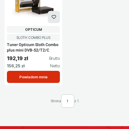
PRODUCENT
OPTICUM
Kod produktu
SLOTH COMBO PLUS
Tuner Opticum Sloth Combo
plus mini DVB-S2/T2/C
192,19 zł
Cena brutto
Cena netto
156,25 zł
Powiadom mnie
Strona
z 1