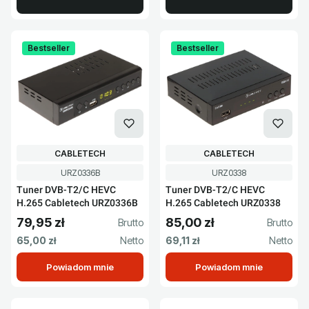
Bestseller
Bestseller
PRODUCENT
PRODUCENT
CABLETECH
CABLETECH
Kod produktu
Kod produktu
URZ0336B
URZ0338
Tuner DVB-T2/C HEVC
Tuner DVB-T2/C HEVC
H.265 Cabletech URZ0336B
H.265 Cabletech URZ0338
79,95 zł
85,00 zł
Cena brutto
Cena brutto
Cena netto
Cena netto
65,00 zł
69,11 zł
Powiadom mnie
Powiadom mnie