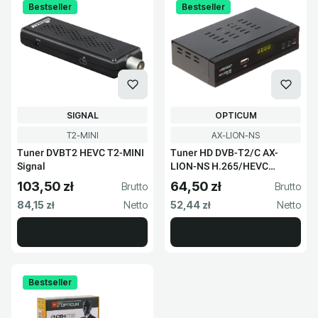
Bestseller
Bestseller
PRODUCENT
PRODUCENT
SIGNAL
OPTICUM
Kod produktu
Kod produktu
T2-MINI
AX-LION-NS
Tuner DVBT2 HEVC T2-MINI
Tuner HD DVB-T2/C AX-
Signal
LION-NS H.265/HEVC
Opticum
103,50 zł
64,50 zł
Cena brutto
Cena brutto
Cena netto
Cena netto
84,15 zł
52,44 zł
Bestseller