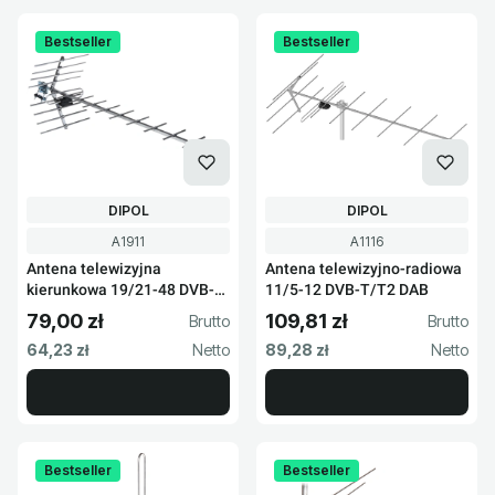
Bestseller
Bestseller
PRODUCENT
PRODUCENT
DIPOL
DIPOL
Kod produktu
Kod produktu
A1911
A1116
Antena telewizyjna
Antena telewizyjno-radiowa
kierunkowa 19/21-48 DVB-
11/5-12 DVB-T/T2 DAB
T2 UHF
79,00 zł
109,81 zł
Cena brutto
Cena brutto
Cena netto
Cena netto
64,23 zł
89,28 zł
Bestseller
Bestseller