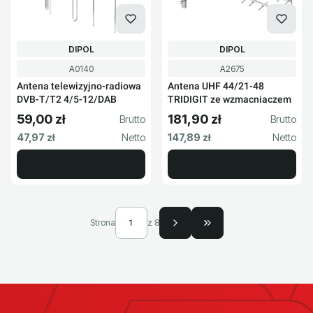
PRODUCENT
PRODUCENT
DIPOL
DIPOL
Kod produktu
Kod produktu
A0140
A2675
Antena telewizyjno-radiowa
Antena UHF 44/21-48
DVB-T/T2 4/5-12/DAB
TRIDIGIT ze wzmacniaczem
59,00 zł
181,90 zł
Cena brutto
Cena brutto
Cena netto
Cena netto
47,97 zł
147,89 zł
Strona
z 8
Przejdź do ostatniej s