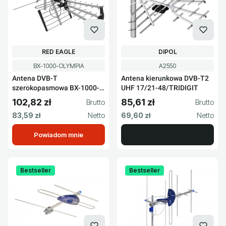
PRODUCENT
PRODUCENT
RED EAGLE
DIPOL
Kod produktu
Kod produktu
BX-1000-OLYMPIA
A2550
Antena DVB-T
Antena kierunkowa DVB-T2
szerokopasmowa BX-1000-
UHF 17/21-48/TRIDIGIT
OLYMPIA
102,82 zł
85,61 zł
Cena brutto
Cena brutto
Cena netto
Cena netto
83,59 zł
69,60 zł
Powiadom mnie
Bestseller
Bestseller