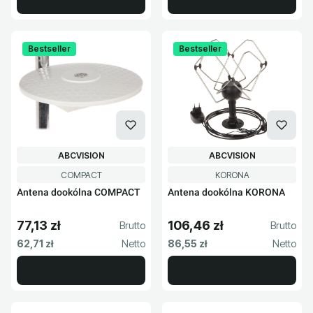
Bestseller
Bestseller
PRODUCENT
PRODUCENT
ABCVISION
ABCVISION
Kod produktu
Kod produktu
COMPACT
KORONA
Antena dookólna COMPACT
Antena dookólna KORONA
77,13 zł
106,46 zł
Cena brutto
Cena brutto
Cena netto
Cena netto
62,71 zł
86,55 zł