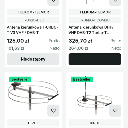
PRODUCENT
PRODUCENT
TELKOM-TELMOR
TELKOM-TELMOR
Kod produktu
Kod produktu
T-URBO-T V3
T-URBO-T COMBO
Antena kierunkowa T-URBO-
Antena kierunkowa UHF/
T V3 VHF / DVB-T
VHF DVB-T2 Turbo-T
COMBO
125,00 zł
325,70 zł
Cena brutto
Cena brutto
Cena netto
Cena netto
101,63 zł
264,80 zł
Niedostępny
Bestseller
Bestseller
PRODUCENT
PRODUCENT
DIPOL
DIPOL