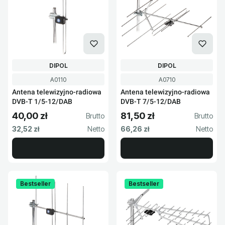
PRODUCENT
PRODUCENT
DIPOL
DIPOL
Kod produktu
Kod produktu
A0110
A0710
Antena telewizyjno-radiowa
Antena telewizyjno-radiowa
DVB-T 1/5-12/DAB
DVB-T 7/5-12/DAB
40,00 zł
81,50 zł
Cena brutto
Cena brutto
Cena netto
Cena netto
32,52 zł
66,26 zł
Bestseller
Bestseller