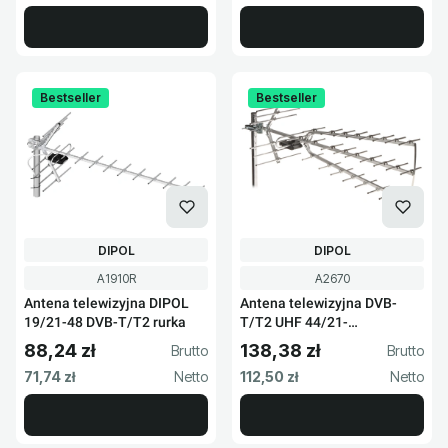
Bestseller
Bestseller
PRODUCENT
PRODUCENT
DIPOL
DIPOL
Kod produktu
Kod produktu
A1910R
A2670
Antena telewizyjna DIPOL
Antena telewizyjna DVB-
19/21-48 DVB-T/T2 rurka
T/T2 UHF 44/21-
48/TRIDIGIT
88,24 zł
138,38 zł
Cena brutto
Cena brutto
Cena netto
Cena netto
71,74 zł
112,50 zł