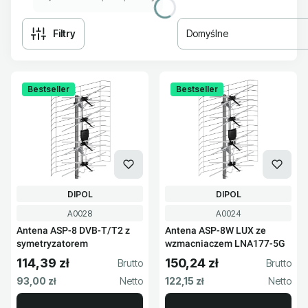
Filtry
Domyślne
Lista produktów
Bestseller
Bestseller
PRODUCENT
PRODUCENT
DIPOL
DIPOL
Kod produktu
Kod produktu
A0028
A0024
Antena ASP-8 DVB-T/T2 z
Antena ASP-8W LUX ze
symetryzatorem
wzmacniaczem LNA177-5G
114,39 zł
150,24 zł
Cena brutto
Cena brutto
Cena netto
Cena netto
93,00 zł
122,15 zł