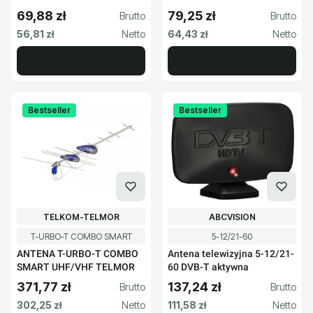
69,88 zł
79,25 zł
Cena brutto
Cena brutto
Cena netto
Cena netto
56,81 zł
64,43 zł
Bestseller
Bestseller
PRODUCENT
PRODUCENT
TELKOM-TELMOR
ABCVISION
Kod produktu
Kod produktu
T-URBO-T COMBO SMART
5-12/21-60
ANTENA T-URBO-T COMBO
Antena telewizyjna 5-12/21-
SMART UHF/VHF TELMOR
60 DVB-T aktywna
371,77 zł
137,24 zł
Cena brutto
Cena brutto
Cena netto
Cena netto
302,25 zł
111,58 zł