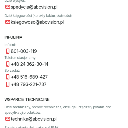
Dział wysyłek:
spedycja@abcvision.pl
Dział księgowości (korekty faktur, płatności):
ksiegowosc@abcvision.pl
INFOLINIA
Infolinia:
801-003-119
Telefon stacjonarny:
+48 24 362-30-14
Sprzedaż:
+48 516-689-427
+48 793-221-737
WSPARCIE TECHNICZNE
Dział techniczny, pomoc techniczna, obsługa urządzeń, pytania dot.
specyfikacji produktów:
technika@abcvision.pl
Serwis, pytania dot. zgłoszeń RMA: