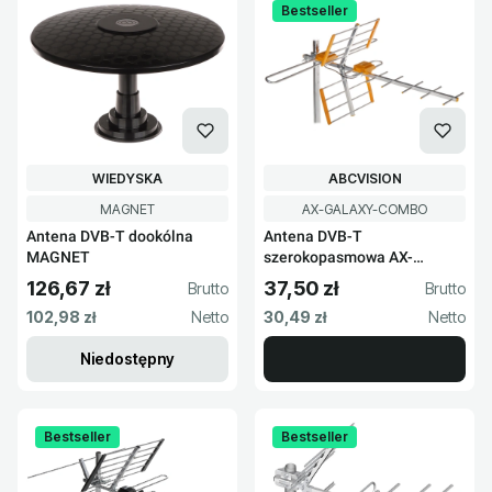
Bestseller
PRODUCENT
PRODUCENT
WIEDYSKA
ABCVISION
Kod produktu
Kod produktu
MAGNET
AX-GALAXY-COMBO
Antena DVB-T dookólna
Antena DVB-T
MAGNET
szerokopasmowa AX-
GALAXY-COMBO
126,67 zł
37,50 zł
Cena brutto
Cena brutto
Cena netto
Cena netto
102,98 zł
30,49 zł
Niedostępny
Bestseller
Bestseller