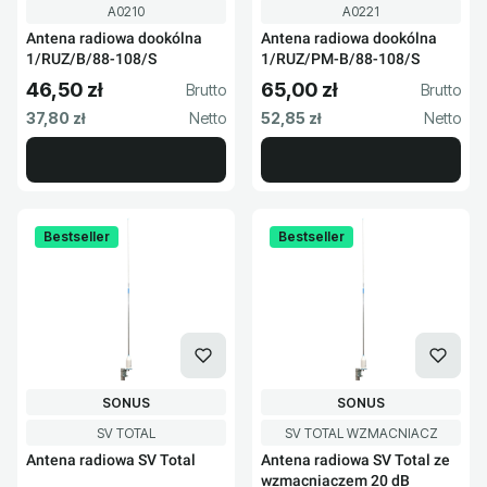
Kod produktu
Kod produktu
A0210
A0221
Antena radiowa dookólna
Antena radiowa dookólna
1/RUZ/B/88-108/S
1/RUZ/PM-B/88-108/S
46,50 zł
65,00 zł
Cena brutto
Cena brutto
Cena netto
Cena netto
37,80 zł
52,85 zł
Bestseller
Bestseller
PRODUCENT
PRODUCENT
SONUS
SONUS
Kod produktu
Kod produktu
SV TOTAL
SV TOTAL WZMACNIACZ
Antena radiowa SV Total
Antena radiowa SV Total ze
wzmacniaczem 20 dB