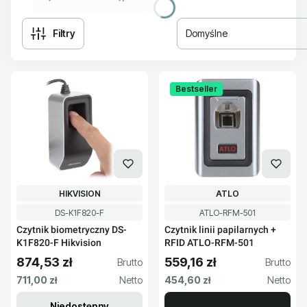
Filtry
Domyślne
Lista produktów
Bestseller
PRODUCENT
PRODUCENT
HIKVISION
ATLO
Kod produktu
Kod produktu
DS-K1F820-F
ATLO-RFM-501
Czytnik biometryczny DS-
Czytnik linii papilarnych +
K1F820-F Hikvision
RFID ATLO-RFM-501
874,53 zł
559,16 zł
Cena brutto
Cena brutto
Cena netto
Cena netto
711,00 zł
454,60 zł
Niedostępny