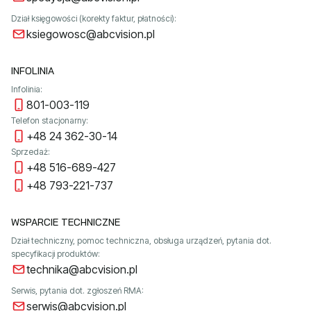
Dział księgowości (korekty faktur, płatności):
ksiegowosc@abcvision.pl
INFOLINIA
Infolinia:
801-003-119
Telefon stacjonarny:
+48 24 362-30-14
Sprzedaż:
+48 516-689-427
+48 793-221-737
WSPARCIE TECHNICZNE
Dział techniczny, pomoc techniczna, obsługa urządzeń, pytania dot.
specyfikacji produktów:
technika@abcvision.pl
Serwis, pytania dot. zgłoszeń RMA:
serwis@abcvision.pl