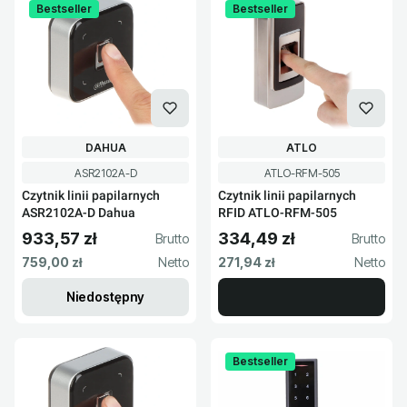
Bestseller
Bestseller
PRODUCENT
PRODUCENT
DAHUA
ATLO
Kod produktu
Kod produktu
ASR2102A-D
ATLO-RFM-505
Czytnik linii papilarnych
Czytnik linii papilarnych
ASR2102A-D Dahua
RFID ATLO-RFM-505
933,57 zł
334,49 zł
Cena brutto
Cena brutto
Cena netto
Cena netto
759,00 zł
271,94 zł
Niedostępny
Bestseller