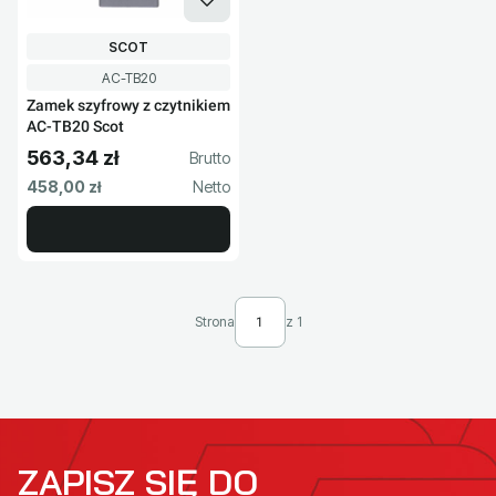
PRODUCENT
SCOT
Kod produktu
AC-TB20
Zamek szyfrowy z czytnikiem
AC-TB20 Scot
563,34 zł
Cena brutto
Cena netto
458,00 zł
Strona
z 1
ZAPISZ SIĘ DO