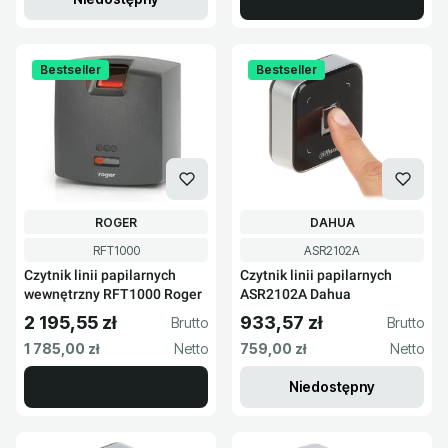
Bestseller
Bestseller
PRODUCENT
PRODUCENT
ROGER
DAHUA
Kod produktu
Kod produktu
RFT1000
ASR2102A
Czytnik linii papilarnych
Czytnik linii papilarnych
wewnętrzny RFT1000 Roger
ASR2102A Dahua
2 195,55 zł
933,57 zł
Cena brutto
Cena brutto
Cena netto
Cena netto
1 785,00 zł
759,00 zł
Niedostępny