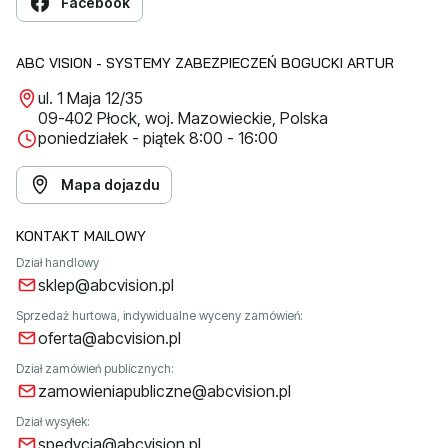
Facebook
ABC VISION - SYSTEMY ZABEZPIECZEŃ BOGUCKI ARTUR
ul. 1 Maja 12/35
09-402 Płock, woj. Mazowieckie, Polska
poniedziałek - piątek 8:00 - 16:00
Mapa dojazdu
KONTAKT MAILOWY
Dział handlowy
sklep@abcvision.pl
Sprzedaż hurtowa, indywidualne wyceny zamówień:
oferta@abcvision.pl
Dział zamówień publicznych:
zamowieniapubliczne@abcvision.pl
Dział wysyłek:
spedycja@abcvision.pl