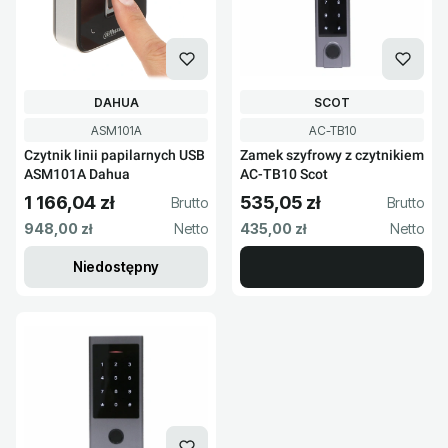
PRODUCENT
PRODUCENT
DAHUA
SCOT
Kod produktu
Kod produktu
ASM101A
AC-TB10
Czytnik linii papilarnych USB
Zamek szyfrowy z czytnikiem
ASM101A Dahua
AC-TB10 Scot
1 166,04 zł
535,05 zł
Cena brutto
Cena brutto
Cena netto
Cena netto
948,00 zł
435,00 zł
Niedostępny