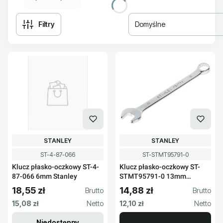
Filtry
Domyślne
Lista produktów
PRODUCENT
PRODUCENT
STANLEY
STANLEY
Kod produktu
Kod produktu
ST-4-87-066
ST-STMT95791-0
Klucz płasko-oczkowy ST-4-
Klucz płasko-oczkowy ST-
87-066 6mm Stanley
STMT95791-0 13mm
Stanley
18,55 zł
14,88 zł
Cena brutto
Cena brutto
Cena netto
Cena netto
15,08 zł
12,10 zł
Niedostępny