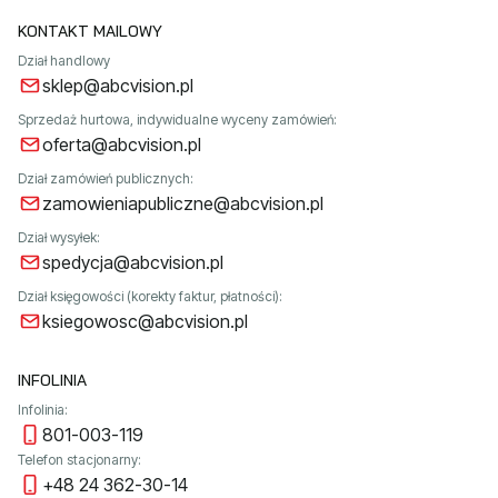
KONTAKT MAILOWY
Dział handlowy
sklep@abcvision.pl
Sprzedaż hurtowa, indywidualne wyceny zamówień:
oferta@abcvision.pl
Dział zamówień publicznych:
zamowieniapubliczne@abcvision.pl
Dział wysyłek:
spedycja@abcvision.pl
Dział księgowości (korekty faktur, płatności):
ksiegowosc@abcvision.pl
INFOLINIA
Infolinia:
801-003-119
Telefon stacjonarny:
+48 24 362-30-14