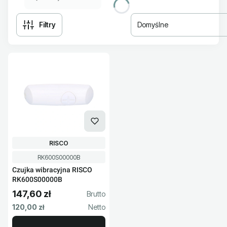
Filtry
Domyślne
Lista produktów
PRODUCENT
RISCO
Kod produktu
RK600S00000B
Czujka wibracyjna RISCO
RK600S00000B
147,60 zł
Cena brutto
Cena netto
120,00 zł