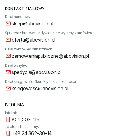
KONTAKT MAILOWY
Dział handlowy
sklep@abcvision.pl
Sprzedaż hurtowa, indywidualne wyceny zamówień:
oferta@abcvision.pl
Dział zamówień publicznych:
zamowieniapubliczne@abcvision.pl
Dział wysyłek:
spedycja@abcvision.pl
Dział księgowości (korekty faktur, płatności):
ksiegowosc@abcvision.pl
INFOLINIA
Infolinia:
801-003-119
Telefon stacjonarny:
+48 24 362-30-14