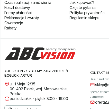
Czas realizacji zamówienia
Jak kupować?
Koszt dostawy
Częste pytania
Formy płatności
Polityka prywatności
Reklamacje i zwroty
Regulamin sklepu
Gwarancja
Rabaty
ABC VISION - SYSTEMY ZABEZPIECZEŃ
KONTAKT M
BOGUCKI ARTUR
Dział handlow
ul. 1 Maja 12/35
sklep@a
09-402 Płock, woj. Mazowieckie,
Sprzedaż hur
Polska
zamówień:
poniedziałek - piątek 8:00 - 16:00
oferta@