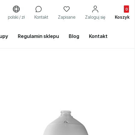
Produkty
j
polski / zł
Kontakt
Zapisane
Zaloguj się
Koszyk
kupy
Regulamin sklepu
Blog
Kontakt