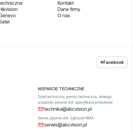
techniczne
Kontakt
ikvision
Dane firmy
 Genevo
O nas
Satel
Facebook
WSPARCIE TECHNICZNE
Dział techniczny, pomoc techniczna, obsługa
urządzeń, pytania dot. specyfikacji produktów:
technika@abcvision.pl
Serwis, pytania dot. zgłoszeń RMA:
serwis@abcvision.pl