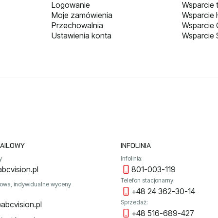
Logowanie
Wsparcie 
Moje zamówienia
Wsparcie H
Przechowalnia
Wsparcie
Ustawienia konta
Wsparcie 
AILOWY
INFOLINIA
y
Infolinia:
bcvision.pl
801-003-119
Telefon stacjonarny:
towa, indywidualne wyceny
+48 24 362-30-14
Sprzedaż:
abcvision.pl
+48 516-689-427