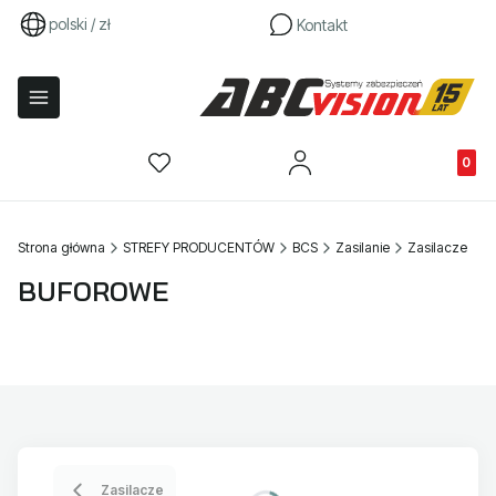
polski / zł
Kontakt
Produkty
Strona główna
STREFY PRODUCENTÓW
BCS
Zasilanie
Zasilacze
BUFOROWE
Zasilacze