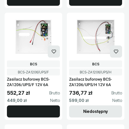
PRODUCENT
PRODUCENT
BCS
BCS
Kod produktu
Kod produktu
BCS-ZA1206/UPS/F
BCS-ZA1206/UPS/H
Zasilacz buforowy BCS-
Zasilacz buforowy BCS-
ZA1206/UPS/F 12V 6A
ZA1206/UPS/H 12V 6A
552,27 zł
736,77 zł
Cena brutto
Cena brutto
Cena netto
Cena netto
449,00 zł
599,00 zł
Niedostępny