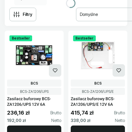
Filtry
Domyślne
Lista produktów
Bestseller
Bestseller
PRODUCENT
PRODUCENT
BCS
BCS
Kod produktu
Kod produktu
BCS-ZA1206/UPS
BCS-ZA1206/UPS/E
Zasilacz buforowy BCS-
Zasilacz buforowy BCS-
ZA1206/UPS 12V 6A
ZA1206/UPS/E 12V 6A
236,16 zł
415,74 zł
Cena brutto
Cena brutto
Cena netto
Cena netto
192,00 zł
338,00 zł