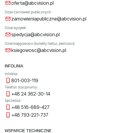
oferta@abcvision.pl
Dział zamówień publicznych:
zamowieniapubliczne@abcvision.pl
Dział wysyłek:
spedycja@abcvision.pl
Dział księgowości (korekty faktur, płatności):
ksiegowosc@abcvision.pl
INFOLINIA
Infolinia:
801-003-119
Telefon stacjonarny:
+48 24 362-30-14
Sprzedaż:
+48 516-689-427
+48 793-221-737
WSPARCIE TECHNICZNE