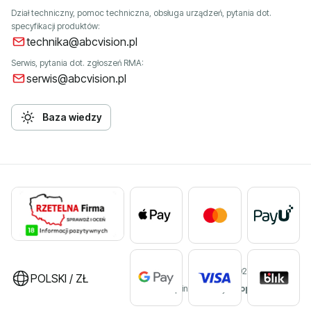
Dział techniczny, pomoc techniczna, obsługa urządzeń, pytania dot.
specyfikacji produktów:
technika@abcvision.pl
Serwis, pytania dot. zgłoszeń RMA:
serwis@abcvision.pl
Baza wiedzy
©2026 ABC VISION
POLSKI / ZŁ
Sklep internetowy
Shoper Premium