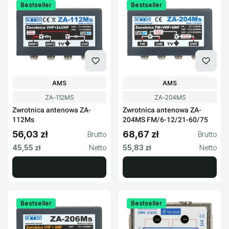
Bestseller
Bestseller
PRODUCENT
PRODUCENT
AMS
AMS
Kod produktu
Kod produktu
ZA-112MS
ZA-204MS
Zwrotnica antenowa ZA-
Zwrotnica antenowa ZA-
112Ms
204MS FM/6-12/21-60/75
56,03 zł
68,67 zł
Cena brutto
Cena brutto
Cena netto
Cena netto
45,55 zł
55,83 zł
Bestseller
Bestseller