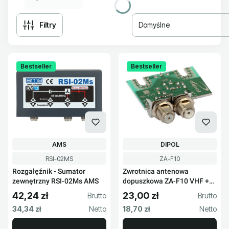
Filtry
Domyślne
Lista produktów
Bestseller
Bestseller
PRODUCENT
PRODUCENT
AMS
DIPOL
Kod produktu
Kod produktu
RSI-02MS
ZA-F10
Rozgałęźnik - Sumator
Zwrotnica antenowa
zewnętrzny RSI-02Ms AMS
dopuszkowa ZA-F10 VHF +
UHF
42,24 zł
23,00 zł
Cena brutto
Cena brutto
Cena netto
Cena netto
34,34 zł
18,70 zł