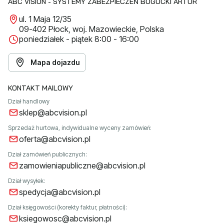
ABC VISION - SYSTEMY ZABEZPIECZEŃ BOGUCKI ARTUR
ul. 1 Maja 12/35
09-402 Płock, woj. Mazowieckie, Polska
poniedziałek - piątek 8:00 - 16:00
Mapa dojazdu
KONTAKT MAILOWY
Dział handlowy
sklep@abcvision.pl
Sprzedaż hurtowa, indywidualne wyceny zamówień:
oferta@abcvision.pl
Dział zamówień publicznych:
zamowieniapubliczne@abcvision.pl
Dział wysyłek:
spedycja@abcvision.pl
Dział księgowości (korekty faktur, płatności):
ksiegowosc@abcvision.pl