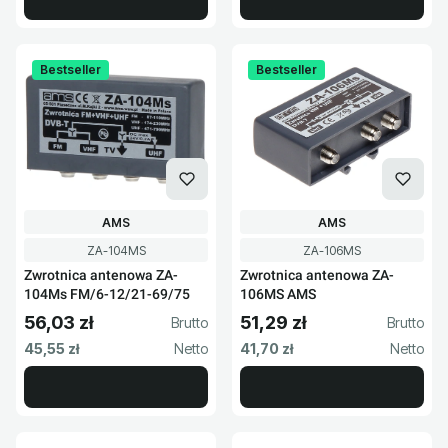
Bestseller
Bestseller
PRODUCENT
PRODUCENT
AMS
AMS
Kod produktu
Kod produktu
ZA-104MS
ZA-106MS
Zwrotnica antenowa ZA-
Zwrotnica antenowa ZA-
104Ms FM/6-12/21-69/75
106MS AMS
56,03 zł
51,29 zł
Cena brutto
Cena brutto
Cena netto
Cena netto
45,55 zł
41,70 zł