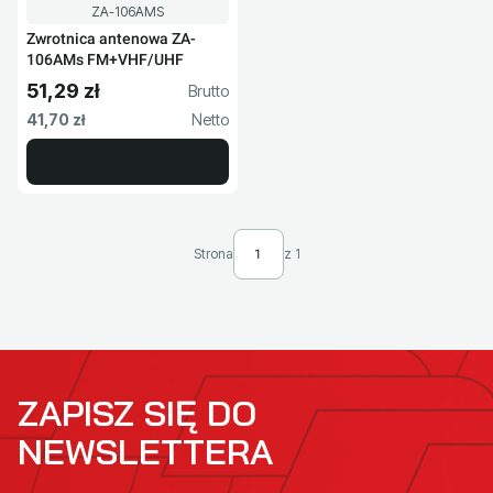
Kod produktu
ZA-106AMS
Zwrotnica antenowa ZA-
106AMs FM+VHF/UHF
51,29 zł
Cena brutto
Cena netto
41,70 zł
Strona
z 1
ZAPISZ SIĘ DO
NEWSLETTERA