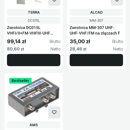
PRODUCENT
PRODUCENT
TERRA
ALCAD
Kod produktu
Kod produktu
DC015L
MM-307
Zwrotnica DC015L
Zwrotnica MM-307 UHF-
VHFI/II+FM-VHFIII-UHF
UHF-VHF/FM na złączach F
Terra
99,14 zł
35,00 zł
Cena brutto
Cena brutto
Cena netto
Cena netto
80,60 zł
28,46 zł
Bestseller
PRODUCENT
AMS