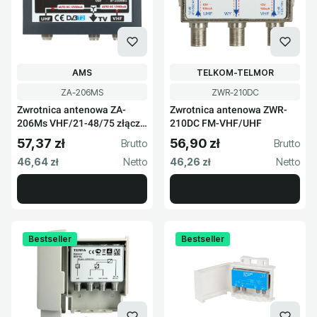
PRODUCENT
PRODUCENT
AMS
TELKOM-TELMOR
Kod produktu
Kod produktu
ZA-206MS
ZWR-210DC
Zwrotnica antenowa ZA-
Zwrotnica antenowa ZWR-
206Ms VHF/21-48/75 złącza
210DC FM-VHF/UHF
F
57,37 zł
56,90 zł
Cena brutto
Cena brutto
Cena netto
Cena netto
46,64 zł
46,26 zł
Bestseller
Bestseller