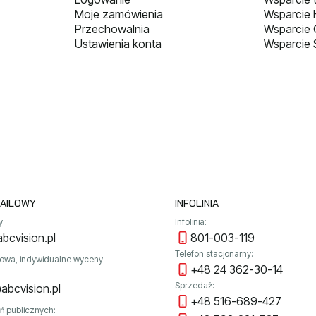
Moje zamówienia
Wsparcie H
Przechowalnia
Wsparcie
Ustawienia konta
Wsparcie 
AILOWY
INFOLINIA
y
Infolinia:
bcvision.pl
801-003-119
Telefon stacjonarny:
towa, indywidualne wyceny
+48 24 362-30-14
Sprzedaż:
abcvision.pl
+48 516-689-427
ń publicznych: