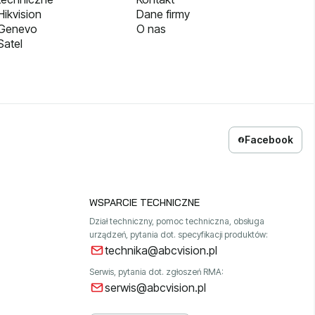
ikvision
Dane firmy
 Genevo
O nas
Satel
Facebook
WSPARCIE TECHNICZNE
Dział techniczny, pomoc techniczna, obsługa
urządzeń, pytania dot. specyfikacji produktów:
technika@abcvision.pl
Serwis, pytania dot. zgłoszeń RMA:
serwis@abcvision.pl