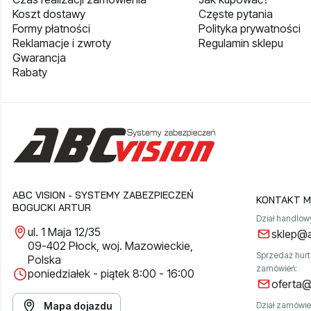
Koszt dostawy
Częste pytania
Formy płatności
Polityka prywatności
Reklamacje i zwroty
Regulamin sklepu
Gwarancja
Rabaty
ABC VISION - SYSTEMY ZABEZPIECZEŃ
KONTAKT M
BOGUCKI ARTUR
Dział handlow
ul. 1 Maja 12/35
sklep@a
09-402 Płock, woj. Mazowieckie,
Sprzedaż hur
Polska
zamówień:
poniedziałek - piątek 8:00 - 16:00
oferta@
Mapa dojazdu
Dział zamówie