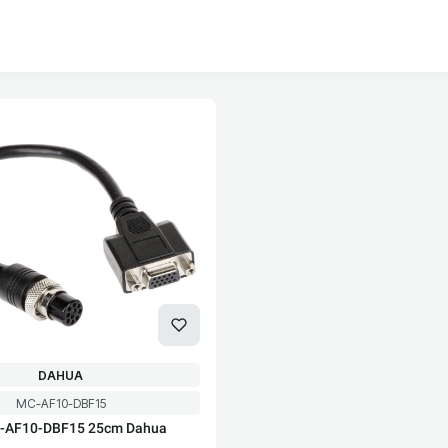
oduktów
PRODUCENT
DAHUA
Kod produktu
MC-AF10-DBF15
-AF10-DBF15 25cm Dahua