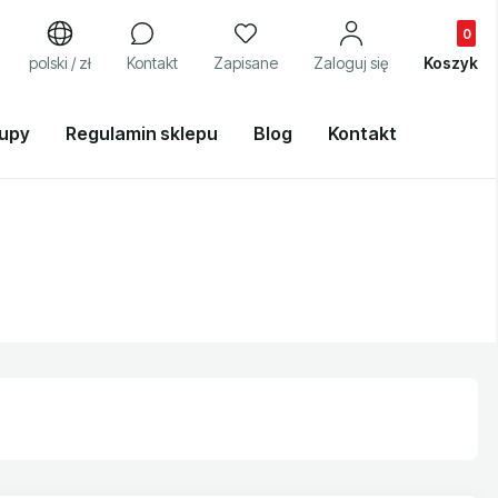
Produkty
j
polski / zł
Kontakt
Zapisane
Zaloguj się
Koszyk
kupy
Regulamin sklepu
Blog
Kontakt