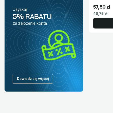
57,50 zł
Uzyskaj
Cena brut
Cena netto
46,75 zł
5% RABATU
za założenie konta
Dowiedz się więcej