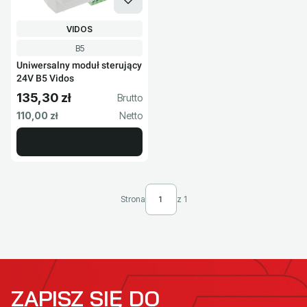
PRODUCENT
VIDOS
Kod produktu
B5
Uniwersalny moduł sterujący
24V B5 Vidos
135,30 zł
Cena brutto
Cena netto
110,00 zł
Strona
z 1
ZAPISZ SIĘ DO