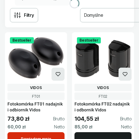
Filtry
Domyślne
Lista produktów
Bestseller
Bestseller
PRODUCENT
PRODUCENT
VIDOS
VIDOS
Kod produktu
Kod produktu
FT01
FT02
Fotokomórka FT01 nadajnik
Fotokomórka FT02 nadajnik
i odbiornik Vidos
i odbornik Vidos
73,80 zł
104,55 zł
Cena brutto
Cena brutto
Cena netto
Cena netto
60,00 zł
85,00 zł
Powiadom mnie