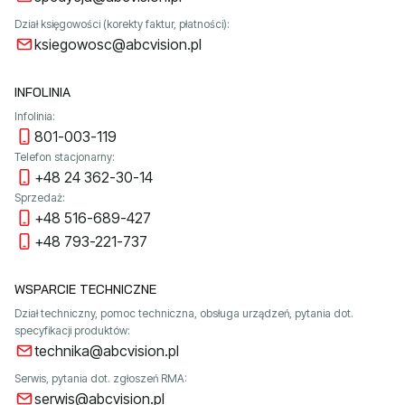
Dział księgowości (korekty faktur, płatności):
ksiegowosc@abcvision.pl
INFOLINIA
Infolinia:
801-003-119
Telefon stacjonarny:
+48 24 362-30-14
Sprzedaż:
+48 516-689-427
+48 793-221-737
WSPARCIE TECHNICZNE
Dział techniczny, pomoc techniczna, obsługa urządzeń, pytania dot.
specyfikacji produktów:
technika@abcvision.pl
Serwis, pytania dot. zgłoszeń RMA:
serwis@abcvision.pl