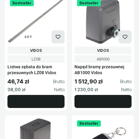
Bestseller
Bestseller
PRODUCENT
PRODUCENT
VIDOS
VIDOS
Kod produktu
Kod produktu
LZ08
AB1000
Listwa zębata do bram
Napęd bramy przesuwnej
przesuwnych LZ08 Vidos
AB1000 Vidos
46,74 zł
1 512,90 zł
Cena brutto
Cena brutto
Cena netto
Cena netto
38,00 zł
1 230,00 zł
Bestseller