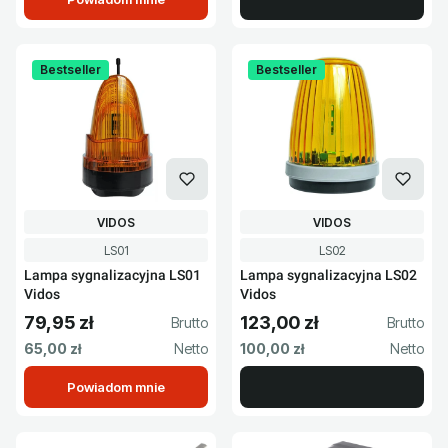
Bestseller
Bestseller
PRODUCENT
PRODUCENT
VIDOS
VIDOS
Kod produktu
Kod produktu
LS01
LS02
Lampa sygnalizacyjna LS01
Lampa sygnalizacyjna LS02
Vidos
Vidos
79,95 zł
123,00 zł
Cena brutto
Cena brutto
Cena netto
Cena netto
65,00 zł
100,00 zł
Powiadom mnie