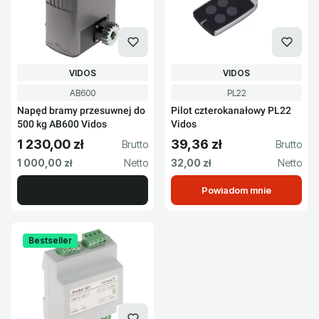
PRODUCENT
PRODUCENT
VIDOS
VIDOS
Kod produktu
Kod produktu
AB600
PL22
Napęd bramy przesuwnej do
Pilot czterokanałowy PL22
500 kg AB600 Vidos
Vidos
1 230,00 zł
39,36 zł
Cena brutto
Cena brutto
Cena netto
Cena netto
1 000,00 zł
32,00 zł
Powiadom mnie
Bestseller