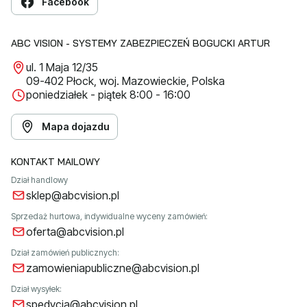
Facebook
ABC VISION - SYSTEMY ZABEZPIECZEŃ BOGUCKI ARTUR
ul. 1 Maja 12/35
09-402 Płock, woj. Mazowieckie, Polska
poniedziałek - piątek 8:00 - 16:00
Mapa dojazdu
KONTAKT MAILOWY
Dział handlowy
sklep@abcvision.pl
Sprzedaż hurtowa, indywidualne wyceny zamówień:
oferta@abcvision.pl
Dział zamówień publicznych:
zamowieniapubliczne@abcvision.pl
Dział wysyłek:
spedycja@abcvision.pl