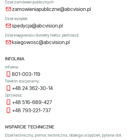
Dział zamówień publicznych:
zamowieniapubliczne@abcvision.pl
Dział wysyłek:
spedycja@abcvision.pl
Dział księgowości (korekty faktur, płatności):
ksiegowosc@abcvision.pl
INFOLINIA
Infolinia:
801-003-119
Telefon stacjonarny:
+48 24 362-30-14
Sprzedaż:
+48 516-689-427
+48 793-221-737
WSPARCIE TECHNICZNE
Dział techniczny, pomoc techniczna, obsługa urządzeń, pytania dot.