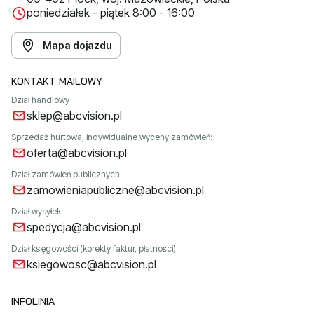
poniedziałek - piątek 8:00 - 16:00
Mapa dojazdu
KONTAKT MAILOWY
Dział handlowy
sklep@abcvision.pl
Sprzedaż hurtowa, indywidualne wyceny zamówień:
oferta@abcvision.pl
Dział zamówień publicznych:
zamowieniapubliczne@abcvision.pl
Dział wysyłek:
spedycja@abcvision.pl
Dział księgowości (korekty faktur, płatności):
ksiegowosc@abcvision.pl
INFOLINIA