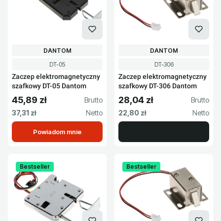
PRODUCENT
PRODUCENT
DANTOM
DANTOM
Kod produktu
Kod produktu
DT-05
DT-306
Zaczep elektromagnetyczny
Zaczep elektromagnetyczny
szafkowy DT-05 Dantom
szafkowy DT-306 Dantom
45,89 zł
28,04 zł
Cena brutto
Cena brutto
Cena netto
Cena netto
37,31 zł
22,80 zł
Powiadom mnie
Bestseller
Bestseller