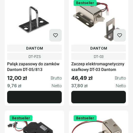
Bestseller
PRODUCENT
PRODUCENT
DANTOM
DANTOM
Kod produktu
Kod produktu
DT-PZS
DT-03
Pałąk zapasowy do zamków
Zaczep elektromagnetyczny
Dantom DT-05/813
szafkowy DT-03 Dantom
12,00 zł
46,49 zł
Cena brutto
Cena brutto
Cena netto
Cena netto
9,76 zł
37,80 zł
Bestseller
Bestseller