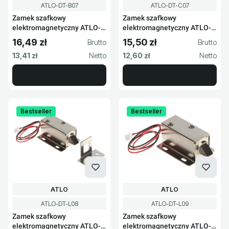
Kod produktu
Kod produktu
ATLO-DT-B07
ATLO-DT-C07
Zamek szafkowy
Zamek szafkowy
elektromagnetyczny ATLO-
elektromagnetyczny ATLO-
DT-B07
DT-C07
16,49 zł
15,50 zł
Cena brutto
Cena brutto
Cena netto
Cena netto
13,41 zł
12,60 zł
Bestseller
Bestseller
PRODUCENT
PRODUCENT
ATLO
ATLO
Kod produktu
Kod produktu
ATLO-DT-L08
ATLO-DT-L09
Zamek szafkowy
Zamek szafkowy
elektromagnetyczny ATLO-
elektromagnetyczny ATLO-