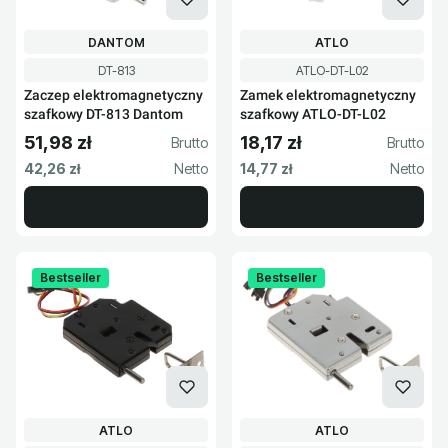
PRODUCENT
PRODUCENT
DANTOM
ATLO
Kod produktu
Kod produktu
DT-813
ATLO-DT-L02
Zaczep elektromagnetyczny
Zamek elektromagnetyczny
szafkowy DT-813 Dantom
szafkowy ATLO-DT-L02
51,98 zł
18,17 zł
Cena brutto
Cena brutto
Cena netto
Cena netto
42,26 zł
14,77 zł
Bestseller
Bestseller
PRODUCENT
PRODUCENT
ATLO
ATLO