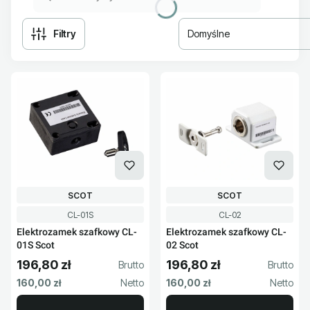
Filtry
Domyślne
Lista produktów
PRODUCENT
PRODUCENT
SCOT
SCOT
Kod produktu
Kod produktu
CL-01S
CL-02
Elektrozamek szafkowy CL-
Elektrozamek szafkowy CL-
01S Scot
02 Scot
196,80 zł
196,80 zł
Cena brutto
Cena brutto
Cena netto
Cena netto
160,00 zł
160,00 zł