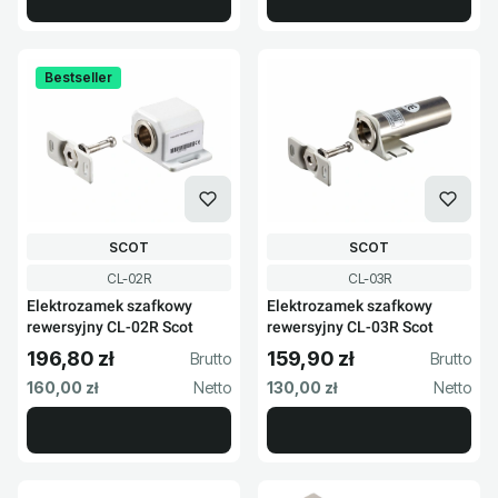
Bestseller
PRODUCENT
PRODUCENT
SCOT
SCOT
Kod produktu
Kod produktu
CL-02R
CL-03R
Elektrozamek szafkowy
Elektrozamek szafkowy
rewersyjny CL-02R Scot
rewersyjny CL-03R Scot
196,80 zł
159,90 zł
Cena brutto
Cena brutto
Cena netto
Cena netto
160,00 zł
130,00 zł