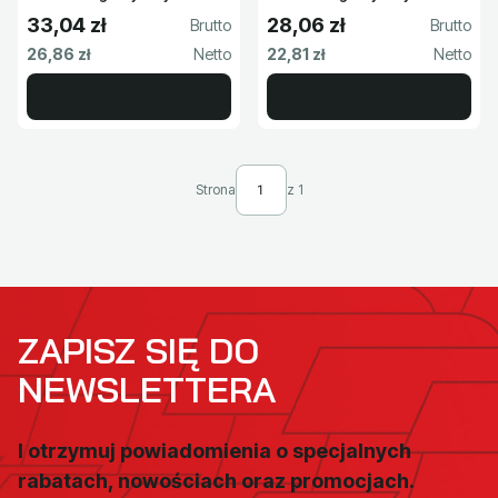
DT-L08
DT-L09
33,04 zł
28,06 zł
Cena brutto
Cena brutto
Cena netto
Cena netto
26,86 zł
22,81 zł
Strona
z 1
ZAPISZ SIĘ DO
NEWSLETTERA
I otrzymuj powiadomienia o specjalnych
rabatach, nowościach oraz promocjach.