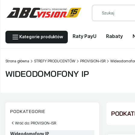
Raty PayU
Rabaty
Kategorie produktów
Strona główna
STREFY PRODUCENTÓW
PROVISION-ISR
Wideodomofon
WIDEODOMOFONY IP
PODKATEGORIE
PODKATE
Wróć do: PROVISION-ISR
Wideodomofony IP