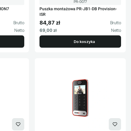
Kod produktu
PR-0077
MON7
Puszka montażowa PR-JB1-DB Provision-
ISR
84,87 zł
Cena brutto
Cena netto
69,00 zł
Do koszyka