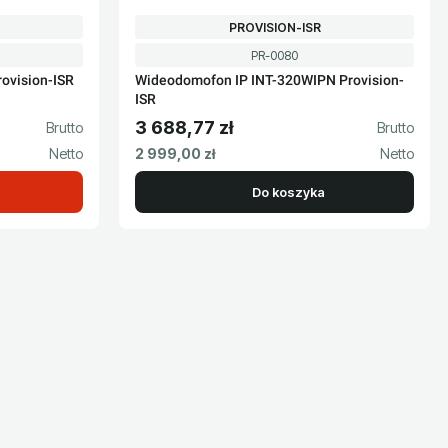
PRODUCENT
PROVISION-ISR
Kod produktu
PR-0080
ovision-ISR
Wideodomofon IP INT-320WIPN Provision-
ISR
3 688,77 zł
Cena brutto
Cena netto
2 999,00 zł
Do koszyka