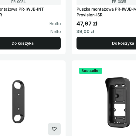
Kod produktu
Kod produktu
PR-0084
PR-0085
ntażowa PR-IWJB-INT
Puszka montażowa PR-IWJB-
SR
Provision-ISR
47,97 zł
to
Cena brutto
Cena netto
39,00 zł
Do koszyka
Do koszyka
Bestseller