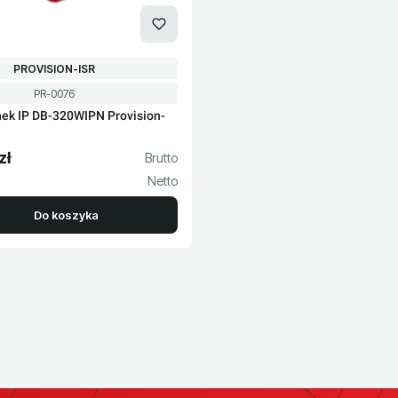
PRODUCENT
PROVISION-ISR
Kod produktu
PR-0076
k IP DB-320WIPN Provision-
zł
to
Do koszyka