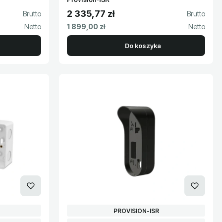
2 335,77 zł
Cena brutto
Cena netto
1 899,00 zł
Do koszyka
PRODUCENT
PROVISION-ISR