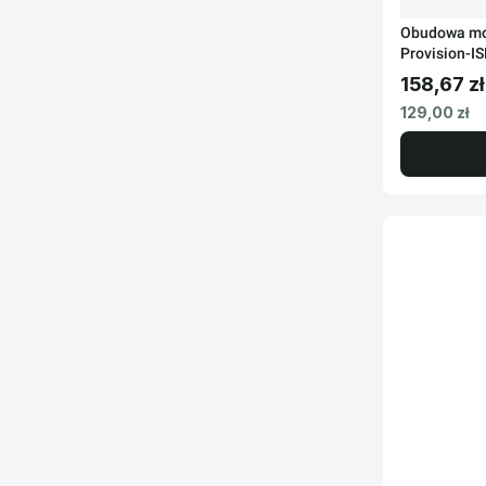
Obudowa mo
Provision-I
158,67 zł
Cena brut
Cena netto
129,00 zł