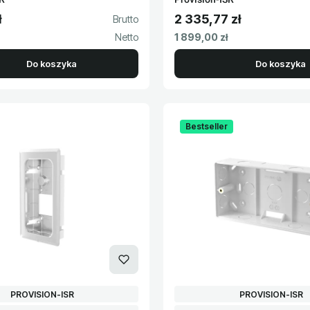
ł
2 335,77 zł
to
Cena brutto
Cena netto
1 899,00 zł
Do koszyka
Do koszyka
Bestseller
PRODUCENT
PRODUCENT
PROVISION-ISR
PROVISION-ISR