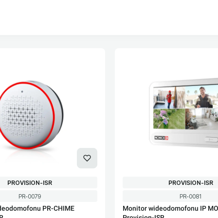
oduktów
PRODUCENT
PRODUCENT
PROVISION-ISR
PROVISION-ISR
Kod produktu
Kod produktu
PR-0079
PR-0081
deodomofonu PR-CHIME
Monitor wideodomofonu IP M
SR
Provision-ISR