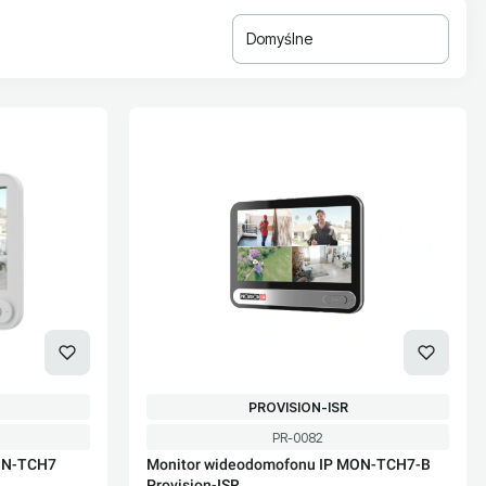
Domyślne
PRODUCENT
PROVISION-ISR
Kod produktu
PR-0082
ON-TCH7
Monitor wideodomofonu IP MON-TCH7-B
Provision-ISR