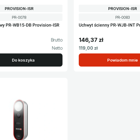
PRODUCENT
PRODUCENT
PROVISION-ISR
PROVISION-ISR
Kod produktu
Kod produktu
PR-0078
PR-0083
wy PR-WB15-DB Provision-ISR
Uchwyt ścienny PR-WJB-INT Pr
146,37 zł
to
Cena brutto
Cena netto
119,00 zł
Do koszyka
Powiadom mnie