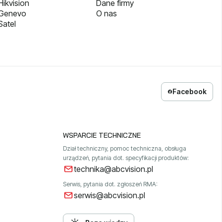
ikvision
Dane firmy
 Genevo
O nas
Satel
Facebook
WSPARCIE TECHNICZNE
Dział techniczny, pomoc techniczna, obsługa
urządzeń, pytania dot. specyfikacji produktów:
technika@abcvision.pl
Serwis, pytania dot. zgłoszeń RMA:
serwis@abcvision.pl