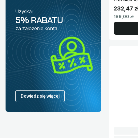
232,47 z
Uzyskaj
Cena brut
Cena netto
189,00 zł
5% RABATU
za założenie konta
Dowiedz się więcej