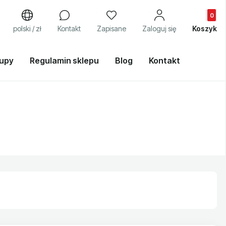
Produkty
j
polski / zł
Kontakt
Zapisane
Zaloguj się
Koszyk
kupy
Regulamin sklepu
Blog
Kontakt