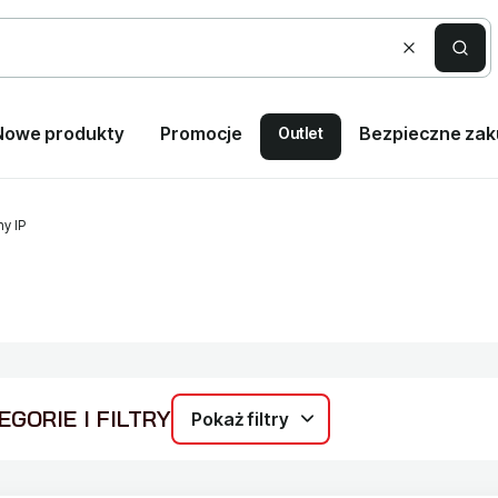
Wyczyść
Szuka
Nowe produkty
Promocje
Bezpieczne za
Outlet
y IP
GORIE I FILTRY
Pokaż filtry