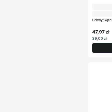
Uchwyt kąto
47,97 zł
Cena brut
Cena netto
39,00 zł