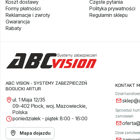
Koszt dostawy
Częste pytania
Formy płatności
Polityka prywatności
Reklamacje i zwroty
Regulamin sklepu
Gwarancja
Rabaty
ABC VISION - SYSTEMY ZABEZPIECZEŃ
KONTAKT M
BOGUCKI ARTUR
Dział handlow
ul. 1 Maja 12/35
sklep@a
09-402 Płock, woj. Mazowieckie,
Sprzedaż hur
Polska
zamówień:
poniedziałek - piątek 8:00 - 16:00
oferta@
Mapa dojazdu
Dział zamówie
zamowie