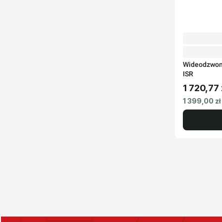
Wideodzwone
ISR
1 720,77 
Cena brut
Cena netto
1 399,00 zł