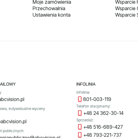
Moje zamówienia
Wsparcie H
Przechowalnia
Wsparcie
Ustawienia konta
Wsparcie 
AILOWY
INFOLINIA
y
Infolinia:
bcvision.pl
801-003-119
Telefon stacjonarny:
towa, indywidualne wyceny
+48 24 362-30-14
Sprzedaż:
abcvision.pl
+48 516-689-427
ń publicznych:
+48 793-221-737
niapubliczne@abcvision.pl