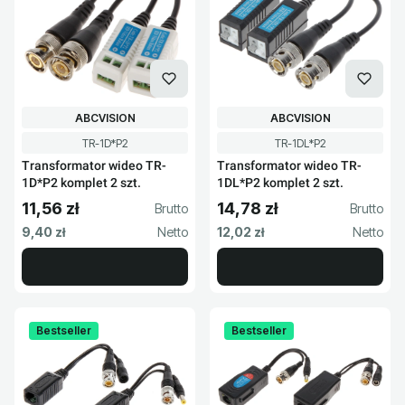
PRODUCENT
PRODUCENT
ABCVISION
ABCVISION
Kod produktu
Kod produktu
TR-1D*P2
TR-1DL*P2
Transformator wideo TR-
Transformator wideo TR-
1D*P2 komplet 2 szt.
1DL*P2 komplet 2 szt.
11,56 zł
14,78 zł
Cena brutto
Cena brutto
Cena netto
Cena netto
9,40 zł
12,02 zł
Bestseller
Bestseller