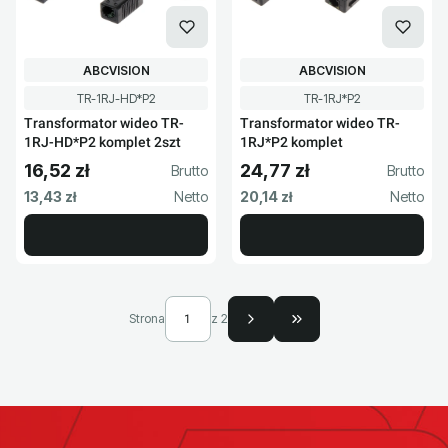
PRODUCENT
PRODUCENT
ABCVISION
ABCVISION
Kod produktu
Kod produktu
TR-1RJ-HD*P2
TR-1RJ*P2
Transformator wideo TR-
Transformator wideo TR-
1RJ-HD*P2 komplet 2szt
1RJ*P2 komplet
16,52 zł
24,77 zł
Cena brutto
Cena brutto
Cena netto
Cena netto
13,43 zł
20,14 zł
Strona
z 2
Przejdź do ostatniej s