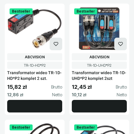
Bestseller
Bestseller
PRODUCENT
PRODUCENT
ABCVISION
ABCVISION
Kod produktu
Kod produktu
TR-1D-HD*P2
TR-1D-UHD*P2
Transformator wideo TR-1D-
Transformator wideo TR-1D-
HD*P2 komplet 2 szt.
UHD*P2 komplet 2szt
15,82 zł
12,45 zł
Cena brutto
Cena brutto
Cena netto
Cena netto
12,86 zł
10,12 zł
Bestseller
Bestseller