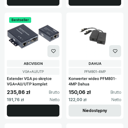
Bestseller
PRODUCENT
PRODUCENT
ABCVISION
DAHUA
Kod produktu
Kod produktu
VGA+AU/UTP
PFM801-4MP
Extender VGA po skrętce
Konwerter wideo PFM801-
VGA+AU/UTP komplet
4MP Dahua
235,86 zł
150,06 zł
Cena brutto
Cena brutto
Cena netto
Cena netto
191,76 zł
122,00 zł
Niedostępny