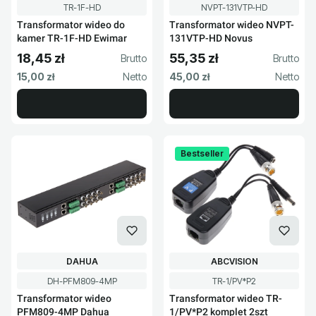
Kod produktu
Kod produktu
TR-1F-HD
NVPT-131VTP-HD
Transformator wideo do
Transformator wideo NVPT-
kamer TR-1F-HD Ewimar
131VTP-HD Novus
18,45 zł
55,35 zł
Cena brutto
Cena brutto
Cena netto
Cena netto
15,00 zł
45,00 zł
Bestseller
PRODUCENT
PRODUCENT
DAHUA
ABCVISION
Kod produktu
Kod produktu
DH-PFM809-4MP
TR-1/PV*P2
Transformator wideo
Transformator wideo TR-
PFM809-4MP Dahua
1/PV*P2 komplet 2szt