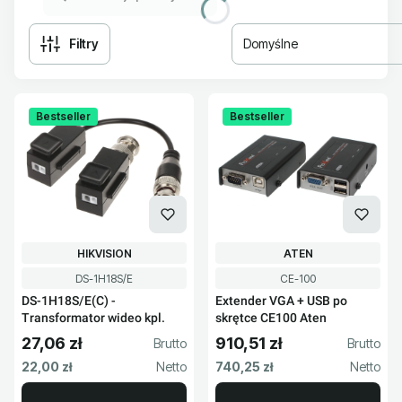
Filtry
Domyślne
Lista produktów
Bestseller
Bestseller
PRODUCENT
PRODUCENT
HIKVISION
ATEN
Kod produktu
Kod produktu
DS-1H18S/E
CE-100
DS-1H18S/E(C) -
Extender VGA + USB po
Transformator wideo kpl.
skrętce CE100 Aten
27,06 zł
910,51 zł
Cena brutto
Cena brutto
Cena netto
Cena netto
22,00 zł
740,25 zł