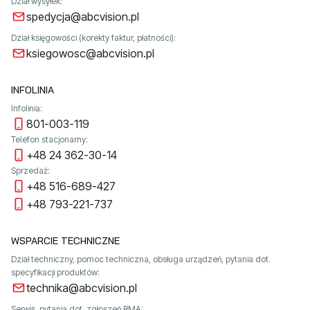
Dział wysyłek:
spedycja@abcvision.pl
Dział księgowości (korekty faktur, płatności):
ksiegowosc@abcvision.pl
INFOLINIA
Infolinia:
801-003-119
Telefon stacjonarny:
+48 24 362-30-14
Sprzedaż:
+48 516-689-427
+48 793-221-737
WSPARCIE TECHNICZNE
Dział techniczny, pomoc techniczna, obsługa urządzeń, pytania dot.
specyfikacji produktów:
technika@abcvision.pl
Serwis, pytania dot. zgłoszeń RMA: