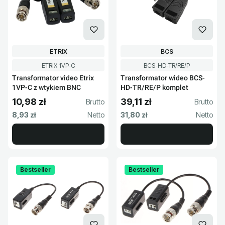
PRODUCENT
PRODUCENT
ETRIX
BCS
Kod produktu
Kod produktu
ETRIX 1VP-C
BCS-HD-TR/RE/P
Transformator video Etrix
Transformator wideo BCS-
1VP-C z wtykiem BNC
HD-TR/RE/P komplet
10,98 zł
39,11 zł
Cena brutto
Cena brutto
Cena netto
Cena netto
8,93 zł
31,80 zł
Bestseller
Bestseller