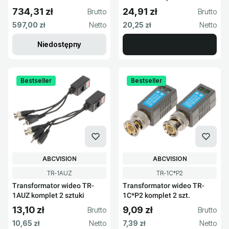
734,31 zł
24,91 zł
Cena brutto
Cena brutto
Cena netto
Cena netto
597,00 zł
20,25 zł
Niedostępny
Bestseller
Bestseller
PRODUCENT
PRODUCENT
ABCVISION
ABCVISION
Kod produktu
Kod produktu
TR-1AUZ
TR-1C*P2
Transformator wideo TR-
Transformator wideo TR-
1AUZ komplet 2 sztuki
1C*P2 komplet 2 szt.
13,10 zł
9,09 zł
Cena brutto
Cena brutto
Cena netto
Cena netto
10,65 zł
7,39 zł