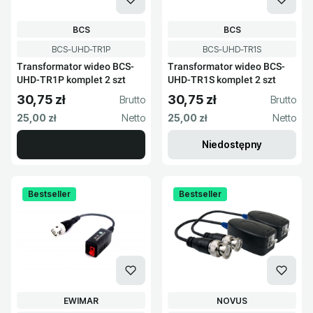
PRODUCENT
PRODUCENT
BCS
BCS
Kod produktu
Kod produktu
BCS-UHD-TR1P
BCS-UHD-TR1S
Transformator wideo BCS-
Transformator wideo BCS-
UHD-TR1P komplet 2 szt
UHD-TR1S komplet 2 szt
30,75 zł
30,75 zł
Cena brutto
Cena brutto
Cena netto
Cena netto
25,00 zł
25,00 zł
Niedostępny
Bestseller
Bestseller
PRODUCENT
PRODUCENT
EWIMAR
NOVUS