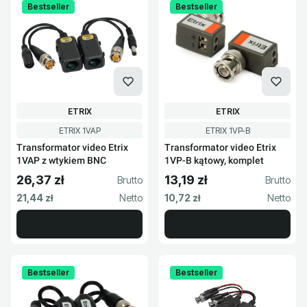
Bestseller
Bestseller
PRODUCENT
PRODUCENT
ETRIX
ETRIX
Kod produktu
Kod produktu
ETRIX 1VAP
ETRIX 1VP-B
Transformator video Etrix
Transformator video Etrix
1VAP z wtykiem BNC
1VP-B kątowy, komplet
26,37 zł
13,19 zł
Cena brutto
Cena brutto
Cena netto
Cena netto
21,44 zł
10,72 zł
Bestseller
Bestseller