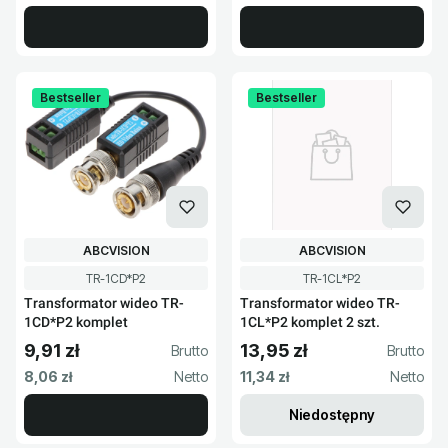
Bestseller
Bestseller
PRODUCENT
PRODUCENT
ABCVISION
ABCVISION
Kod produktu
Kod produktu
TR-1CD*P2
TR-1CL*P2
Transformator wideo TR-
Transformator wideo TR-
1CD*P2 komplet
1CL*P2 komplet 2 szt.
9,91 zł
13,95 zł
Cena brutto
Cena brutto
Cena netto
Cena netto
8,06 zł
11,34 zł
Niedostępny