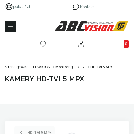
polski / zł
Kontakt
Produkty
Strona główna
HIKVISION
Monitoring HD-TVI
HD-TVI 5 MPx
KAMERY HD-TVI 5 MPX
HD-TVI 5 MPx