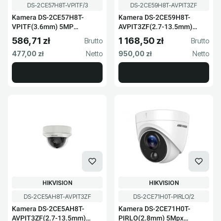
Kod produktu
Kod produktu
DS-2CE57H8T-VPITF/3
DS-2CE59H8T-AVPIT3ZF
Kamera DS-2CE57H8T-
Kamera DS-2CE59H8T-
VPITF(3.6mm) 5MP
AVPIT3ZF(2.7-13.5mm)
Hikvision
Hikvision
586,71 zł
1 168,50 zł
Cena brutto
Cena brutto
Cena netto
Cena netto
477,00 zł
950,00 zł
PRODUCENT
PRODUCENT
HIKVISION
HIKVISION
Kod produktu
Kod produktu
DS-2CE5AH8T-AVPIT3ZF
DS-2CE71H0T-PIRLO/2
Kamera DS-2CE5AH8T-
Kamera DS-2CE71H0T-
AVPIT3ZF(2.7-13.5mm)
PIRLO(2.8mm) 5Mpx