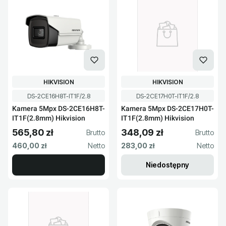
PRODUCENT
PRODUCENT
HIKVISION
HIKVISION
Kod produktu
Kod produktu
DS-2CE16H8T-IT1F/2.8
DS-2CE17H0T-IT1F/2.8
Kamera 5Mpx DS-2CE16H8T-
Kamera 5Mpx DS-2CE17H0T-
IT1F(2.8mm) Hikvision
IT1F(2.8mm) Hikvision
565,80 zł
348,09 zł
Cena brutto
Cena brutto
Cena netto
Cena netto
460,00 zł
283,00 zł
Niedostępny