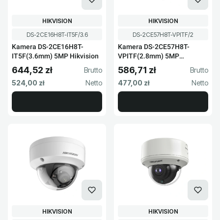
PRODUCENT
PRODUCENT
HIKVISION
HIKVISION
Kod produktu
Kod produktu
DS-2CE16H8T-IT5F/3.6
DS-2CE57H8T-VPITF/2
Kamera DS-2CE16H8T-
Kamera DS-2CE57H8T-
IT5F(3.6mm) 5MP Hikvision
VPITF(2.8mm) 5MP
Hikvision
644,52 zł
586,71 zł
Cena brutto
Cena brutto
Cena netto
Cena netto
524,00 zł
477,00 zł
PRODUCENT
PRODUCENT
HIKVISION
HIKVISION