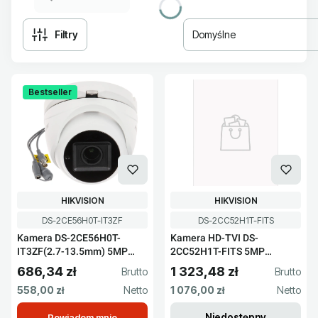
Filtry
Domyślne
Lista produktów
Bestseller
PRODUCENT
PRODUCENT
HIKVISION
HIKVISION
Kod produktu
Kod produktu
DS-2CE56H0T-IT3ZF
DS-2CC52H1T-FITS
Kamera DS-2CE56H0T-
Kamera HD-TVI DS-
IT3ZF(2.7-13.5mm) 5MP
2CC52H1T-FITS 5MP
Hikvision
Hikvision
686,34 zł
1 323,48 zł
Cena brutto
Cena brutto
Cena netto
Cena netto
558,00 zł
1 076,00 zł
Niedostępny
Powiadom mnie