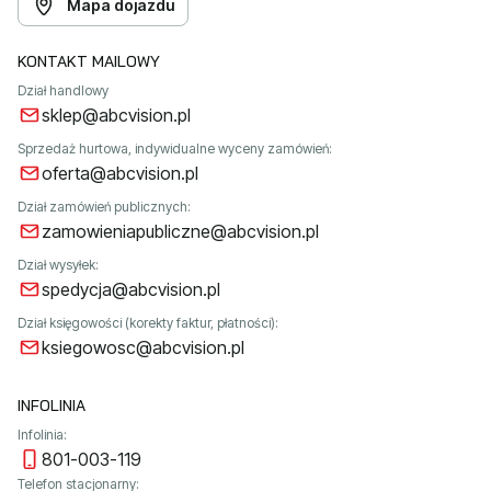
Mapa dojazdu
KONTAKT MAILOWY
Dział handlowy
sklep@abcvision.pl
Sprzedaż hurtowa, indywidualne wyceny zamówień:
oferta@abcvision.pl
Dział zamówień publicznych:
zamowieniapubliczne@abcvision.pl
Dział wysyłek:
spedycja@abcvision.pl
Dział księgowości (korekty faktur, płatności):
ksiegowosc@abcvision.pl
INFOLINIA
Infolinia:
801-003-119
Telefon stacjonarny: