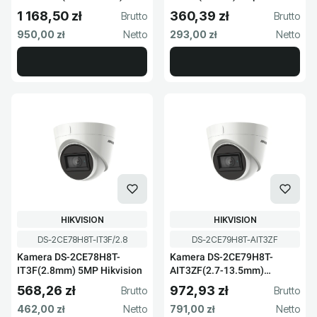
Hikvision
Hikvision
1 168,50 zł
360,39 zł
Cena brutto
Cena brutto
Cena netto
Cena netto
950,00 zł
293,00 zł
PRODUCENT
PRODUCENT
HIKVISION
HIKVISION
Kod produktu
Kod produktu
DS-2CE78H8T-IT3F/2.8
DS-2CE79H8T-AIT3ZF
Kamera DS-2CE78H8T-
Kamera DS-2CE79H8T-
IT3F(2.8mm) 5MP Hikvision
AIT3ZF(2.7-13.5mm)
Hikvision
568,26 zł
972,93 zł
Cena brutto
Cena brutto
Cena netto
Cena netto
462,00 zł
791,00 zł