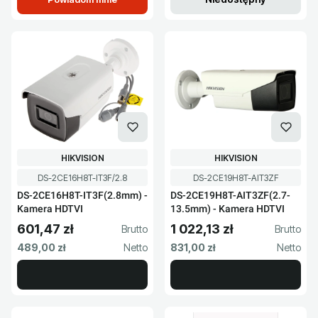
PRODUCENT
PRODUCENT
HIKVISION
HIKVISION
Kod produktu
Kod produktu
DS-2CE16H8T-IT3F/2.8
DS-2CE19H8T-AIT3ZF
DS-2CE16H8T-IT3F(2.8mm) -
DS-2CE19H8T-AIT3ZF(2.7-
Kamera HDTVI
13.5mm) - Kamera HDTVI
601,47 zł
1 022,13 zł
Cena brutto
Cena brutto
Cena netto
Cena netto
489,00 zł
831,00 zł