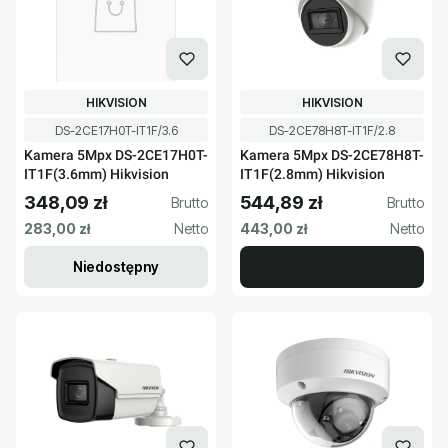
PRODUCENT
PRODUCENT
HIKVISION
HIKVISION
Kod produktu
Kod produktu
DS-2CE17H0T-IT1F/3.6
DS-2CE78H8T-IT1F/2.8
Kamera 5Mpx DS-2CE17H0T-
Kamera 5Mpx DS-2CE78H8T-
IT1F(3.6mm) Hikvision
IT1F(2.8mm) Hikvision
348,09 zł
544,89 zł
Cena brutto
Cena brutto
Cena netto
Cena netto
283,00 zł
443,00 zł
Niedostępny