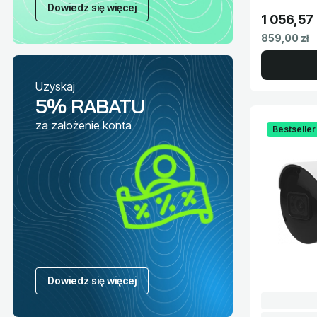
Dowiedz się więcej
1 056,57 
Cena brut
Cena netto
859,00 zł
Uzyskaj
5% RABATU
za założenie konta
Bestseller
Dowiedz się więcej