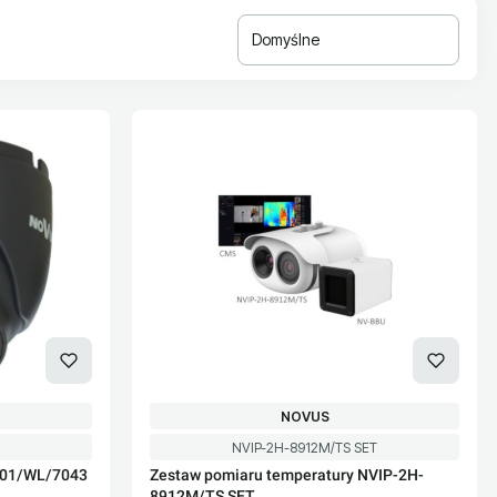
Domyślne
PRODUCENT
NOVUS
Kod produktu
NVIP-2H-8912M/TS SET
201/WL/7043
Zestaw pomiaru temperatury NVIP-2H-
8912M/TS SET