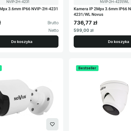
Kod produktu
Kod produktu
NVIP-2H-4231
NVIP-2H-4231/WL
2Mpx 3.6mm IP66 NVIP-2H-4231
Kamera IP 2Mpx 3.6mm IP66 N
4231/WL Novus
ł
736,77 zł
to
Cena brutto
Cena netto
599,00 zł
Do koszyka
Do koszyka
Bestseller