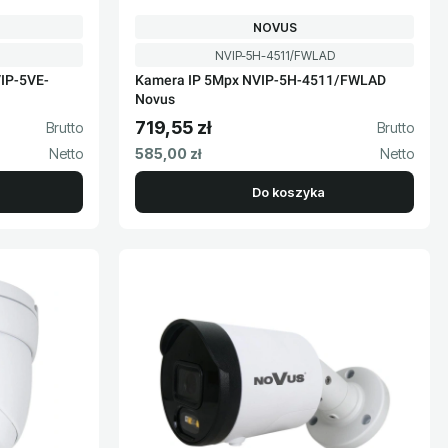
PRODUCENT
NOVUS
Kod produktu
NVIP-5H-4511/FWLAD
IP-5VE-
Kamera IP 5Mpx NVIP-5H-4511/FWLAD
Novus
719,55 zł
Cena brutto
Cena netto
585,00 zł
Do koszyka