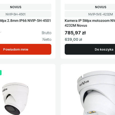
PRODUCENT
PRODUCENT
NOVUS
NOVUS
Kod produktu
Kod produktu
NVIP-5H-4501
NVIP-5VE-4232M
5Mpx 2.8mm IP66 NVIP-5H-4501
Kamera IP 5Mpx motozoom NV
4232M Novus
785,97 zł
to
Cena brutto
Cena netto
639,00 zł
Powiadom mnie
Do koszyka