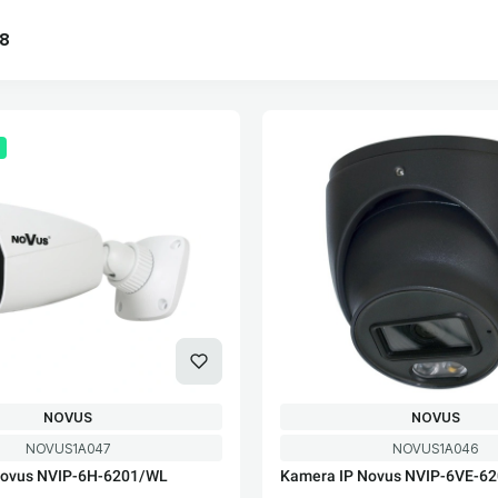
38
oduktów
PRODUCENT
PRODUCENT
NOVUS
NOVUS
Kod produktu
Kod produktu
NOVUS1A047
NOVUS1A046
Novus NVIP-6H-6201/WL
Kamera IP Novus NVIP-6VE-6