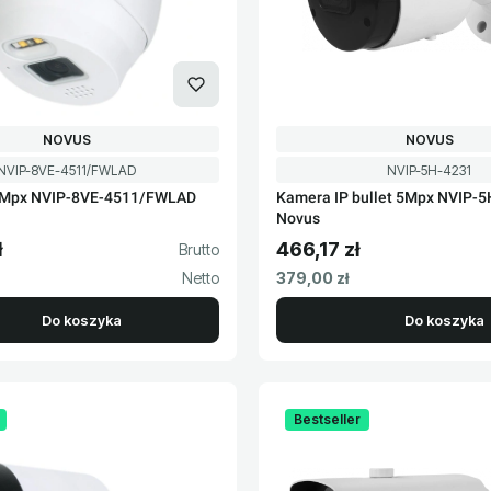
PRODUCENT
PRODUCENT
NOVUS
NOVUS
Kod produktu
Kod produktu
NVIP-8VE-4511/FWLAD
NVIP-5H-4231
8Mpx NVIP-8VE-4511/FWLAD
Kamera IP bullet 5Mpx NVIP-
Novus
ł
466,17 zł
to
Cena brutto
Cena netto
379,00 zł
Do koszyka
Do koszyka
Bestseller