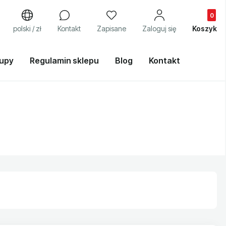
Produkty
j
polski / zł
Kontakt
Zapisane
Zaloguj się
Koszyk
kupy
Regulamin sklepu
Blog
Kontakt