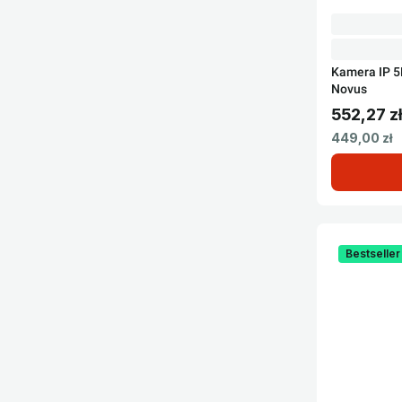
Kamera IP 
Novus
552,27 zł
Cena brut
Cena netto
449,00 zł
Bestseller