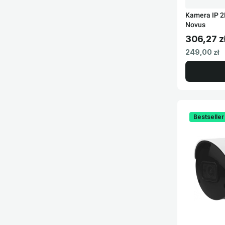
Kamera IP 
Novus
306,27 z
Cena brut
Cena netto
249,00 zł
Bestseller