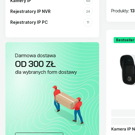
Kamery IP
103
Produkty:
1
Rejestratory IP NVR
24
Rejestratory IP PC
11
Lista pr
Bestseller
Darmowa dostawa
OD 300 ZŁ
dla wybranych form dostawy
Kamera IP 