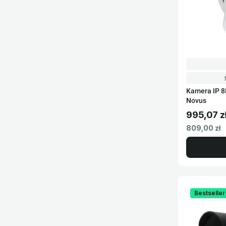
Kamera IP 
Novus
995,07 z
Cena brut
Cena netto
809,00 zł
Bestseller