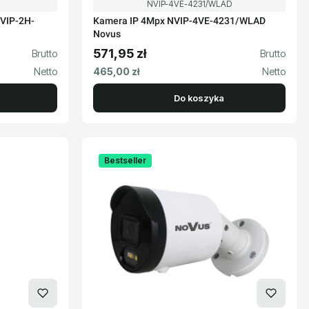
Kod produktu
NVIP-4VE-4231/WLAD
VIP-2H-
Kamera IP 4Mpx NVIP-4VE-4231/WLAD
Novus
571,95 zł
Cena brutto
Cena netto
465,00 zł
Do koszyka
Bestseller