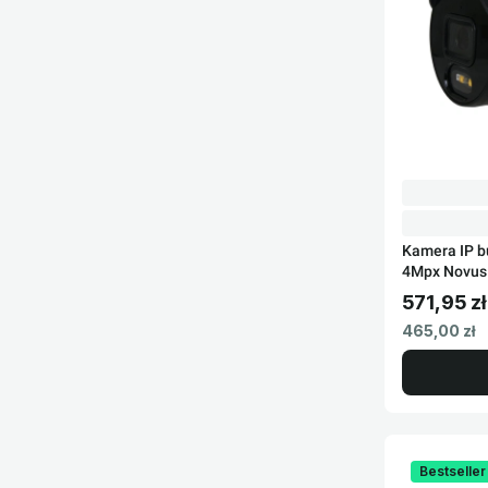
Kamera IP 
4Mpx Novus
571,95 zł
Cena brut
Cena netto
465,00 zł
Bestseller