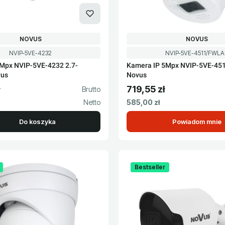
PRODUCENT
PRODUCENT
NOVUS
NOVUS
Kod produktu
Kod produktu
NVIP-5VE-4232
NVIP-5VE-4511/FWLA
Mpx NVIP-5VE-4232 2.7-
Kamera IP 5Mpx NVIP-5VE-4
vus
Novus
719,55 zł
to
Cena brutto
Cena netto
585,00 zł
Do koszyka
Powiadom mnie
Bestseller