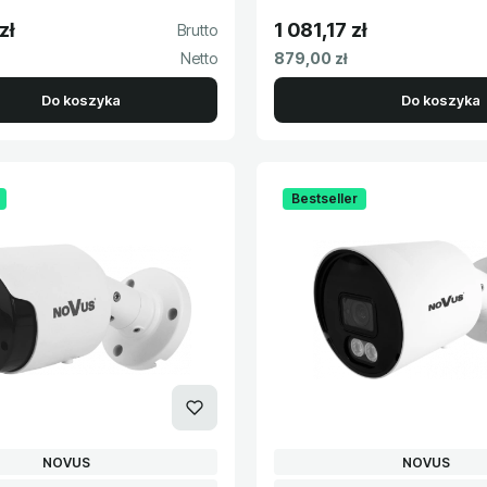
zł
1 081,17 zł
to
Cena brutto
Cena netto
879,00 zł
Do koszyka
Do koszyka
Bestseller
PRODUCENT
PRODUCENT
NOVUS
NOVUS