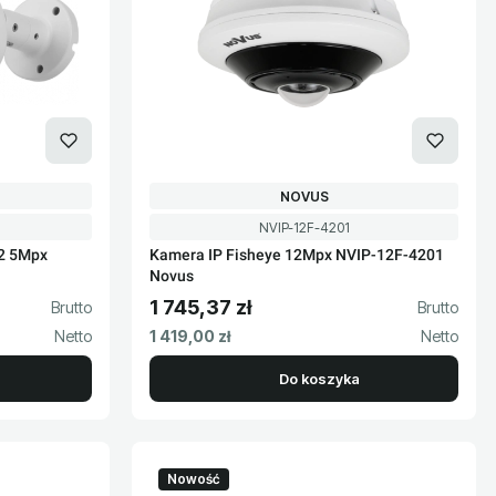
PRODUCENT
NOVUS
Kod produktu
NVIP-12F-4201
32 5Mpx
Kamera IP Fisheye 12Mpx NVIP-12F-4201
Novus
1 745,37 zł
Cena brutto
Cena netto
1 419,00 zł
Do koszyka
Nowość