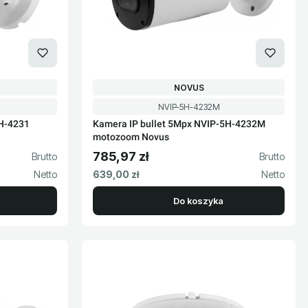
PRODUCENT
NOVUS
Kod produktu
NVIP-5H-4232M
5H-4231
Kamera IP bullet 5Mpx NVIP-5H-4232M
motozoom Novus
785,97 zł
Cena brutto
Cena netto
639,00 zł
Do koszyka