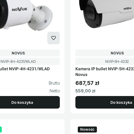
PRODUCENT
PRODUCENT
NOVUS
NOVUS
Kod produktu
Kod produktu
NVIP-4H-4231/WLAD
NVIP-5H-4232
bullet NVIP-4H-4231/WLAD
Kamera IP bullet NVIP-5H-42
Novus
687,57 zł
to
Cena brutto
Cena netto
559,00 zł
Do koszyka
Do koszyka
Nowość