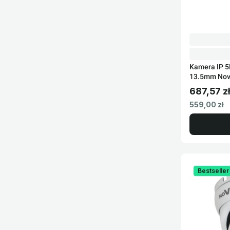
Kamera IP 5
13.5mm No
687,57 zł
Cena brut
Cena netto
559,00 zł
Bestseller