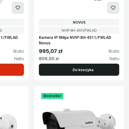
PRODUCENT
NOVUS
Kod produktu
D
NVIP-8H-4511/FWLAD
511/FWLAD
Kamera IP 8Mpx NVIP-8H-4511/FWLAD
Novus
995,07 zł
Cena brutto
Cena netto
809,00 zł
Do koszyka
Bestseller