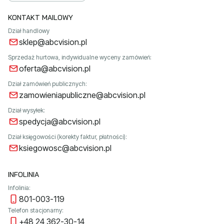
KONTAKT MAILOWY
Dział handlowy
sklep@abcvision.pl
Sprzedaż hurtowa, indywidualne wyceny zamówień:
oferta@abcvision.pl
Dział zamówień publicznych:
zamowieniapubliczne@abcvision.pl
Dział wysyłek:
spedycja@abcvision.pl
Dział księgowości (korekty faktur, płatności):
ksiegowosc@abcvision.pl
INFOLINIA
Infolinia:
801-003-119
Telefon stacjonarny:
+48 24 362-30-14