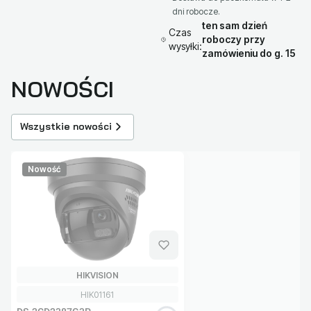
dni robocze.
ten sam dzień
Czas
roboczy przy
wysyłki:
zamówieniu do g. 15
NOWOŚCI
Wszystkie nowości
Nowość
PRODUCENT
HIKVISION
Kod produktu
HIK01161