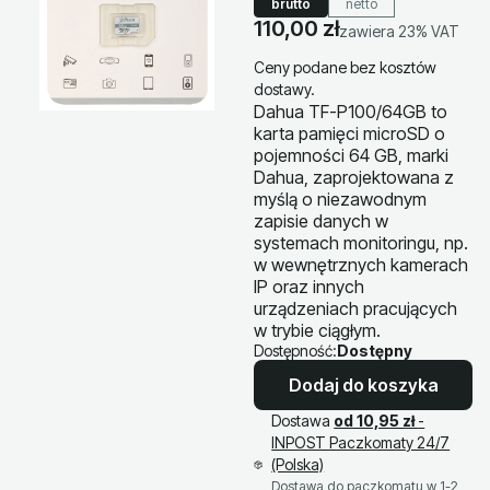
brutto
netto
Cena
110,00 zł
zawiera 23% VAT
zawiera
23%
VAT
Ceny podane bez kosztów
dostawy.
Dahua TF-P100/64GB to
karta pamięci microSD o
pojemności 64 GB, marki
Dahua, zaprojektowana z
myślą o niezawodnym
zapisie danych w
systemach monitoringu, np.
w wewnętrznych kamerach
IP oraz innych
urządzeniach pracujących
w trybie ciągłym.
Dostępność:
Dostępny
Dodaj do koszyka
Dostawa
od 10,95 zł
-
INPOST Paczkomaty 24/7
(Polska)
Dostawa do paczkomatu w 1-2