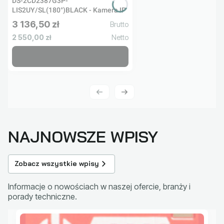
DS-2CD2387G3P-
LIS2UY/SL(180°)BLACK - Kamera IP
3 136,50 zł
Cena brutto
Cena netto
2 550,00 zł
NAJNOWSZE WPISY
Zobacz wszystkie wpisy
Informacje o nowościach w naszej ofercie, branży i
porady techniczne.