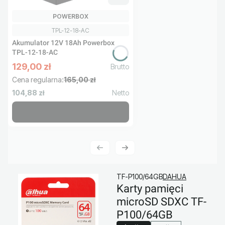
PRODUCENT
POWERBOX
Kod produktu
TPL-12-18-AC
Akumulator 12V 18Ah Powerbox
TPL-12-18-AC
129,00 zł
Cena promocyjna brutto
Cena regularna:
165,00 zł
Cena netto
104,88 zł
TF-P100/64GB
DAHUA
Karty pamięci
microSD SDXC TF-
P100/64GB