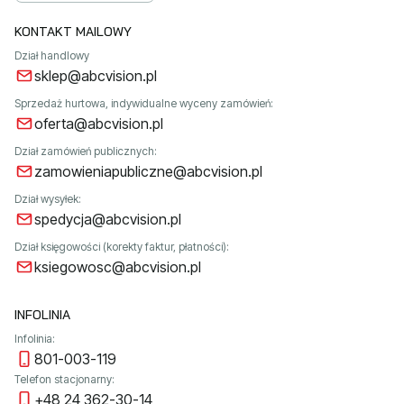
KONTAKT MAILOWY
Dział handlowy
sklep@abcvision.pl
Sprzedaż hurtowa, indywidualne wyceny zamówień:
oferta@abcvision.pl
Dział zamówień publicznych:
zamowieniapubliczne@abcvision.pl
Dział wysyłek:
spedycja@abcvision.pl
Dział księgowości (korekty faktur, płatności):
ksiegowosc@abcvision.pl
INFOLINIA
Infolinia:
801-003-119
Telefon stacjonarny:
+48 24 362-30-14