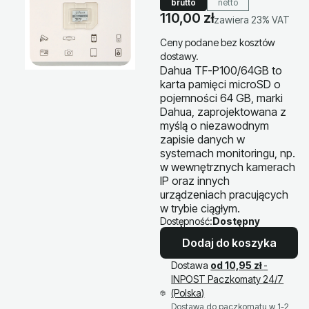
brutto
netto
Cena
110,00 zł
zawiera 23% VAT
zawiera
23%
VAT
Ceny podane bez kosztów
dostawy.
Dahua TF-P100/64GB to
karta pamięci microSD o
pojemności 64 GB, marki
Dahua, zaprojektowana z
myślą o niezawodnym
zapisie danych w
systemach monitoringu, np.
w wewnętrznych kamerach
IP oraz innych
urządzeniach pracujących
w trybie ciągłym.
Dostępność:
Dostępny
Dodaj do koszyka
Dostawa
od 10,95 zł
-
INPOST Paczkomaty 24/7
(Polska)
Dostawa do paczkomatu w 1-2