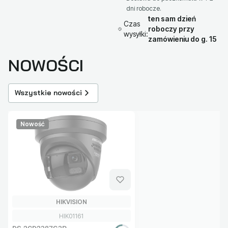
dni robocze.
ten sam dzień
Czas
roboczy przy
wysyłki:
zamówieniu do g. 15
NOWOŚCI
Wszystkie nowości
Nowość
PRODUCENT
HIKVISION
Kod produktu
HIK01161