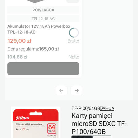
PRODUCENT
POWERBOX
Kod produktu
TPL-12-18-AC
Akumulator 12V 18Ah Powerbox
TPL-12-18-AC
129,00 zł
Cena promocyjna brutto
Cena regularna:
165,00 zł
Cena netto
104,88 zł
TF-P100/64GB
DAHUA
Karty pamięci
microSD SDXC TF-
P100/64GB