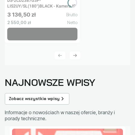
DS-2CD2387G3P-
LIS2UY/SL(180°)BLACK - Kamera IP
3 136,50 zł
Cena brutto
Cena netto
2 550,00 zł
NAJNOWSZE WPISY
Zobacz wszystkie wpisy
Informacje o nowościach w naszej ofercie, branży i
porady techniczne.