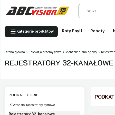
Raty PayU
Rabaty
Kategorie produktów
Strona główna
Telewizja przemysłowa
Monitoring analogowy
Rejestrat
REJESTRATORY 32-KANAŁOWE
PODKATEGORIE
PODKATE
Wróć do: Rejestratory cyfrowe
Rejestratory 32-kanałowe