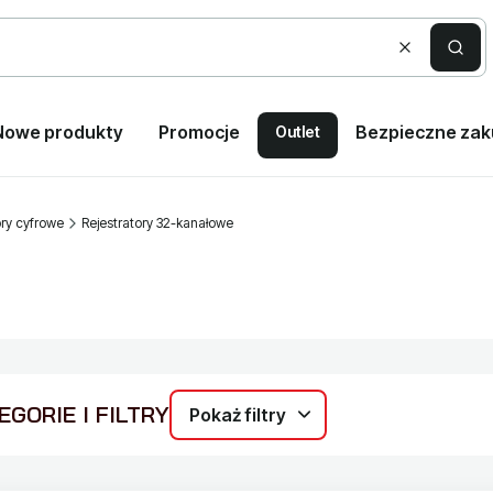
Wyczyść
Szuka
Nowe produkty
Promocje
Bezpieczne za
Outlet
ory cyfrowe
Rejestratory 32-kanałowe
GORIE I FILTRY
Pokaż filtry