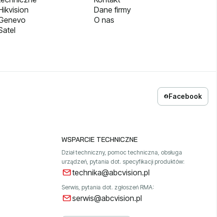
ikvision
Dane firmy
 Genevo
O nas
Satel
Facebook
WSPARCIE TECHNICZNE
Dział techniczny, pomoc techniczna, obsługa
urządzeń, pytania dot. specyfikacji produktów:
technika@abcvision.pl
Serwis, pytania dot. zgłoszeń RMA:
serwis@abcvision.pl