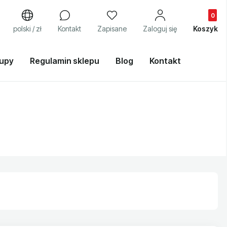
Produkty
j
polski / zł
Kontakt
Zapisane
Zaloguj się
Koszyk
kupy
Regulamin sklepu
Blog
Kontakt