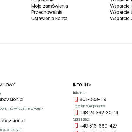
Moje zamówienia
Wsparcie H
Przechowalnia
Wsparcie
Ustawienia konta
Wsparcie 
AILOWY
INFOLINIA
y
Infolinia:
bcvision.pl
801-003-119
Telefon stacjonarny:
towa, indywidualne wyceny
+48 24 362-30-14
Sprzedaż:
abcvision.pl
+48 516-689-427
ń publicznych: