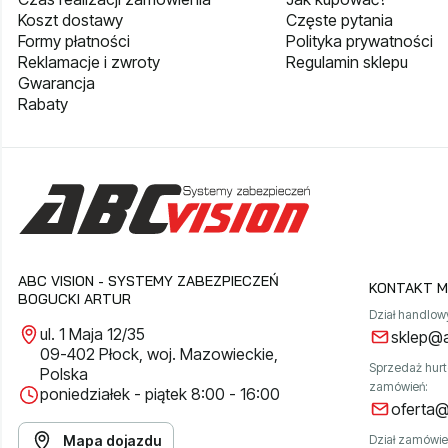
Koszt dostawy
Częste pytania
Formy płatności
Polityka prywatności
Reklamacje i zwroty
Regulamin sklepu
Gwarancja
Rabaty
ABC VISION - SYSTEMY ZABEZPIECZEŃ
KONTAKT M
BOGUCKI ARTUR
Dział handlow
ul. 1 Maja 12/35
sklep@a
09-402 Płock, woj. Mazowieckie,
Sprzedaż hur
Polska
zamówień:
poniedziałek - piątek 8:00 - 16:00
oferta@
Mapa dojazdu
Dział zamówie