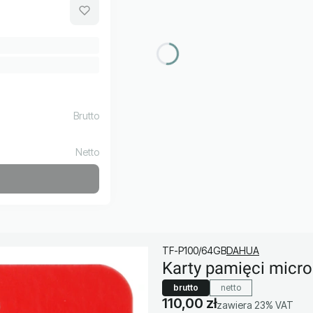
TF-P100/64GB
DAHUA
Karty pamięci mic
brutto
netto
Cena
110,00 zł
zawiera 23% VAT
zawiera
23%
VAT