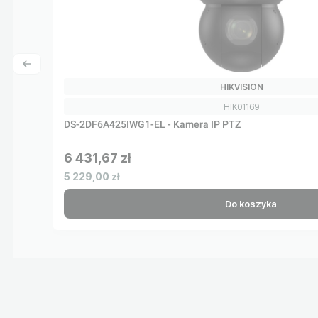
PRODUCENT
HIKVISION
Kod produktu
HIK01169
DS-2DF6A425IWG1-EL - Kamera IP PTZ
6 431,67 zł
Cena brutto
Cena netto
5 229,00 zł
Do koszyka