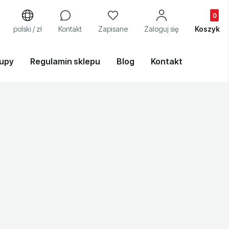
Produkty
j
polski / zł
Kontakt
Zapisane
Zaloguj się
Koszyk
kupy
Regulamin sklepu
Blog
Kontakt