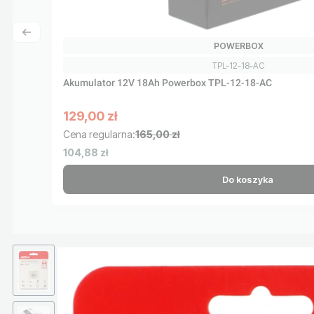
PRODUCENT
POWERBOX
Kod produktu
TPL-12-18-AC
Akumulator 12V 18Ah Powerbox TPL-12-18-AC
129,00 zł
Cena promocyjna brutto
Cena regularna:
165,00 zł
Cena netto
104,88 zł
Do koszyka