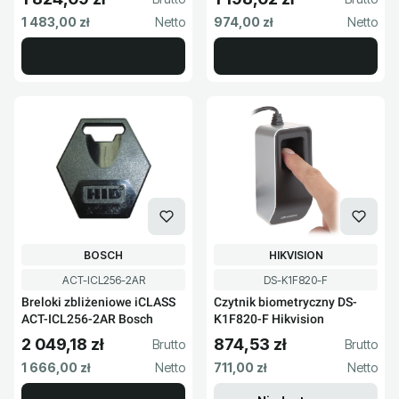
Cena brutto
Cena brutto
Cena netto
Cena netto
1 483,00 zł
974,00 zł
PRODUCENT
PRODUCENT
BOSCH
HIKVISION
Kod produktu
Kod produktu
ACT-ICL256-2AR
DS-K1F820-F
Breloki zbliżeniowe iCLASS
Czytnik biometryczny DS-
ACT-ICL256-2AR Bosch
K1F820-F Hikvision
2 049,18 zł
874,53 zł
Cena brutto
Cena brutto
Cena netto
Cena netto
1 666,00 zł
711,00 zł