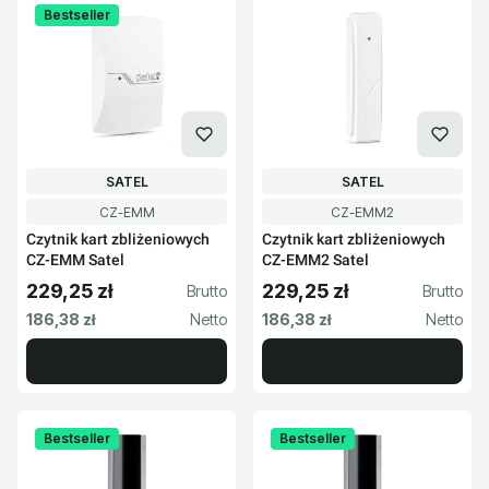
Bestseller
PRODUCENT
PRODUCENT
SATEL
SATEL
Kod produktu
Kod produktu
CZ-EMM
CZ-EMM2
Czytnik kart zbliżeniowych
Czytnik kart zbliżeniowych
CZ-EMM Satel
CZ-EMM2 Satel
229,25 zł
229,25 zł
Cena brutto
Cena brutto
Cena netto
Cena netto
186,38 zł
186,38 zł
Bestseller
Bestseller