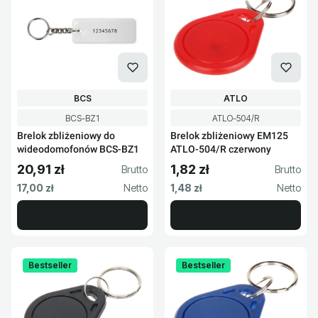
PRODUCENT
PRODUCENT
BCS
ATLO
Kod produktu
Kod produktu
BCS-BZ1
ATLO-504/R
Brelok zbliżeniowy do
Brelok zbliżeniowy EM125
wideodomofonów BCS-BZ1
ATLO-504/R czerwony
20,91 zł
1,82 zł
Cena brutto
Cena brutto
Cena netto
Cena netto
17,00 zł
1,48 zł
Bestseller
Bestseller