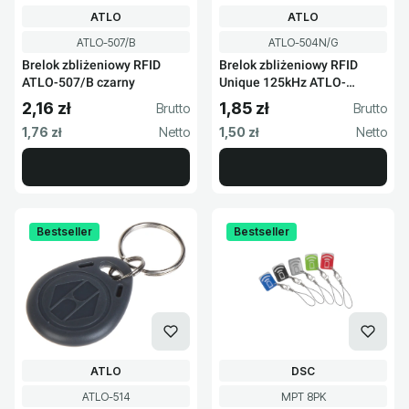
PRODUCENT
PRODUCENT
ATLO
ATLO
Kod produktu
Kod produktu
ATLO-507/B
ATLO-504N/G
Brelok zbliżeniowy RFID
Brelok zbliżeniowy RFID
ATLO-507/B czarny
Unique 125kHz ATLO-
504N/G
2,16 zł
1,85 zł
Cena brutto
Cena brutto
Cena netto
Cena netto
1,76 zł
1,50 zł
Bestseller
Bestseller
PRODUCENT
PRODUCENT
ATLO
DSC
Kod produktu
Kod produktu
ATLO-514
MPT 8PK