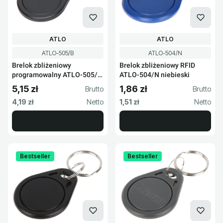
PRODUCENT
PRODUCENT
ATLO
ATLO
Kod produktu
Kod produktu
ATLO-505/B
ATLO-504/N
Brelok zbliżeniowy
Brelok zbliżeniowy RFID
programowalny ATLO-505/B
ATLO-504/N niebieski
czarny
5,15 zł
1,86 zł
Cena brutto
Cena brutto
Cena netto
Cena netto
4,19 zł
1,51 zł
Bestseller
Bestseller