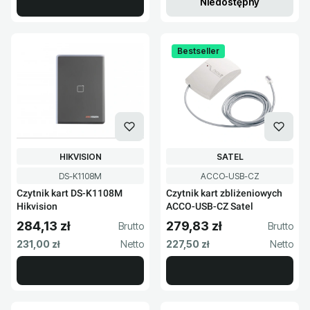
Niedostępny
Bestseller
PRODUCENT
PRODUCENT
HIKVISION
SATEL
Kod produktu
Kod produktu
DS-K1108M
ACCO-USB-CZ
Czytnik kart DS-K1108M
Czytnik kart zbliżeniowych
Hikvision
ACCO-USB-CZ Satel
284,13 zł
279,83 zł
Cena brutto
Cena brutto
Cena netto
Cena netto
231,00 zł
227,50 zł