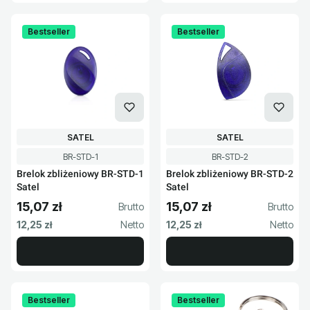
Bestseller
Bestseller
PRODUCENT
PRODUCENT
SATEL
SATEL
Kod produktu
Kod produktu
BR-STD-1
BR-STD-2
Brelok zbliżeniowy BR-STD-1
Brelok zbliżeniowy BR-STD-2
Satel
Satel
15,07 zł
15,07 zł
Cena brutto
Cena brutto
Cena netto
Cena netto
12,25 zł
12,25 zł
Bestseller
Bestseller