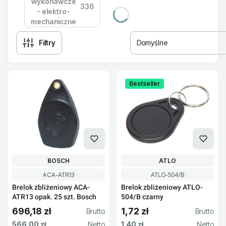
wykonawcze
336
- elektro-
mechaniczne
Filtry
Domyślne
Lista produktów
Bestseller
PRODUCENT
PRODUCENT
BOSCH
ATLO
Kod produktu
Kod produktu
ACA-ATR13
ATLO-504/B
Brelok zbliżeniowy ACA-
Brelok zbliżeniowy ATLO-
ATR13 opak. 25 szt. Bosch
504/B czarny
696,18 zł
1,72 zł
Cena brutto
Cena brutto
Cena netto
Cena netto
566,00 zł
1,40 zł