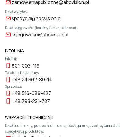
zamowieniapubliczne@abcvision.pl
Dział wysyłek:
spedycja@abcvision.pl
Dział księgowości (korekty faktur, płatności):
ksiegowosc@abcvision.pl
INFOLINIA
Infolinia:
801-003-119
Telefon stacjonarny:
+48 24 362-30-14
Sprzedaż:
+48 516-689-427
+48 793-221-737
WSPARCIE TECHNICZNE
Dział techniczny, pomoc techniczna, obsługa urządzeń, pytania dot.
specyfikacji produktów: