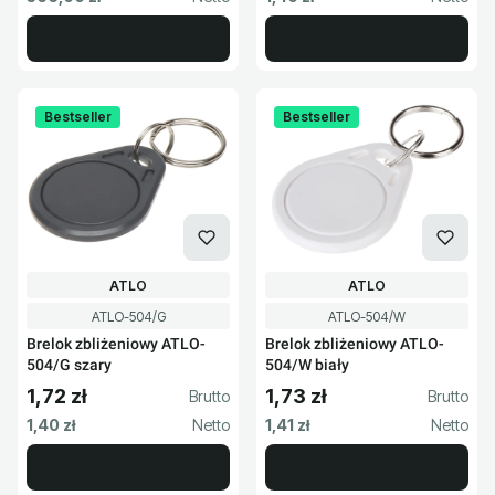
Bestseller
Bestseller
PRODUCENT
PRODUCENT
ATLO
ATLO
Kod produktu
Kod produktu
ATLO-504/G
ATLO-504/W
Brelok zbliżeniowy ATLO-
Brelok zbliżeniowy ATLO-
504/G szary
504/W biały
1,72 zł
1,73 zł
Cena brutto
Cena brutto
Cena netto
Cena netto
1,40 zł
1,41 zł