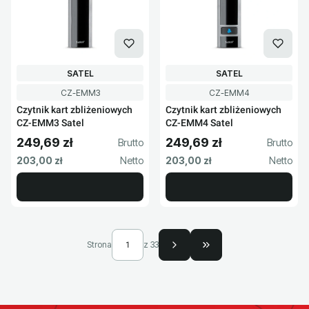
PRODUCENT
PRODUCENT
SATEL
SATEL
Kod produktu
Kod produktu
CZ-EMM3
CZ-EMM4
Czytnik kart zbliżeniowych
Czytnik kart zbliżeniowych
CZ-EMM3 Satel
CZ-EMM4 Satel
249,69 zł
249,69 zł
Cena brutto
Cena brutto
Cena netto
Cena netto
203,00 zł
203,00 zł
Strona
z 33
Przejdź do ostatniej s