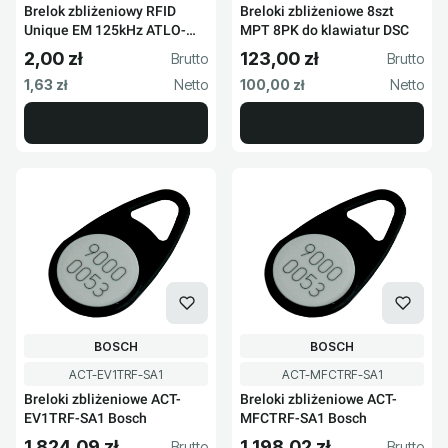
Brelok zbliżeniowy RFID
Breloki zbliżeniowe 8szt
Unique EM 125kHz ATLO-
MPT 8PK do klawiatur DSC
514
2,00 zł
123,00 zł
Cena brutto
Cena brutto
Cena netto
Cena netto
1,63 zł
100,00 zł
PRODUCENT
PRODUCENT
BOSCH
BOSCH
Kod produktu
Kod produktu
ACT-EV1TRF-SA1
ACT-MFCTRF-SA1
Breloki zbliżeniowe ACT-
Breloki zbliżeniowe ACT-
EV1TRF-SA1 Bosch
MFCTRF-SA1 Bosch
1 824,09 zł
1 198,02 zł