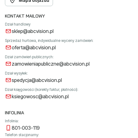
Mapa dojazdu
KONTAKT MAILOWY
Dział handlowy
sklep@abcvision.pl
Sprzedaż hurtowa, indywidualne wyceny zamówień:
oferta@abcvision.pl
Dział zamówień publicznych:
zamowieniapubliczne@abcvision.pl
Dział wysyłek:
spedycja@abcvision.pl
Dział księgowości (korekty faktur, płatności):
ksiegowosc@abcvision.pl
INFOLINIA
Infolinia:
801-003-119
Telefon stacjonarny: