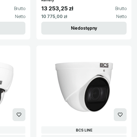
13 253,25 zł
Cena brutto
Cena netto
10 775,00 zł
Niedostępny
PRODUCENT
BCS LINE