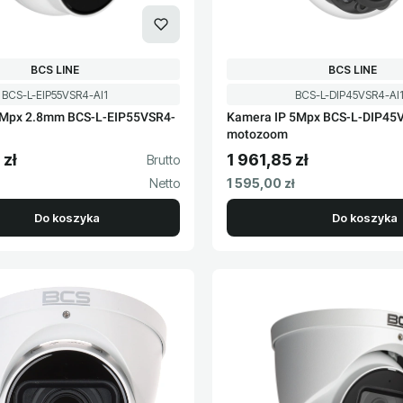
PRODUCENT
PRODUCENT
BCS LINE
BCS LINE
Kod produktu
Kod produktu
BCS-L-EIP55VSR4-AI1
BCS-L-DIP45VSR4-AI
5Mpx 2.8mm BCS-L-EIP55VSR4-
Kamera IP 5Mpx BCS-L-DIP45V
motozoom
 zł
1 961,85 zł
to
Cena brutto
Cena netto
1 595,00 zł
Do koszyka
Do koszyka