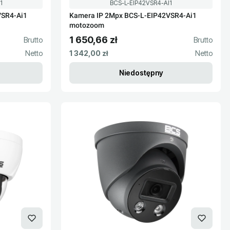
Kod produktu
1
BCS-L-EIP42VSR4-AI1
VSR4-Ai1
Kamera IP 2Mpx BCS-L-EIP42VSR4-Ai1
motozoom
1 650,66 zł
Cena brutto
Cena netto
1 342,00 zł
Niedostępny