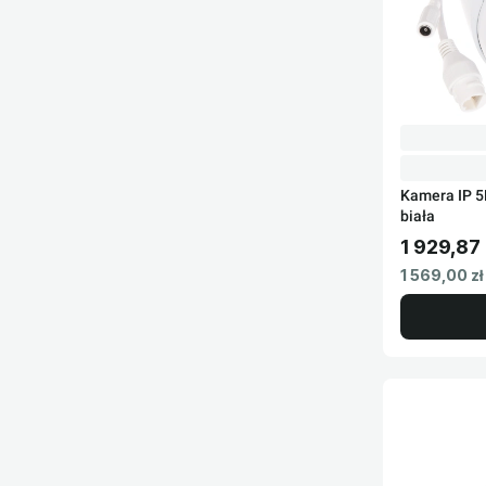
Kamera IP 
biała
1 929,87 
Cena brut
Cena netto
1 569,00 zł