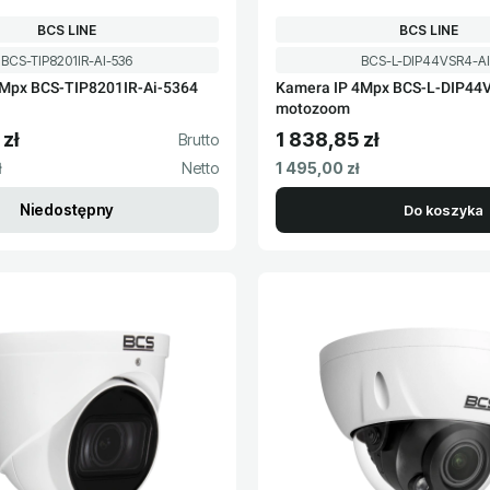
PRODUCENT
PRODUCENT
BCS LINE
BCS LINE
Kod produktu
Kod produktu
BCS-TIP8201IR-AI-536
BCS-L-DIP44VSR4-AI
2Mpx BCS-TIP8201IR-Ai-5364
Kamera IP 4Mpx BCS-L-DIP44
motozoom
zł
1 838,85 zł
to
Cena brutto
Cena netto
ł
1 495,00 zł
Niedostępny
Do koszyka