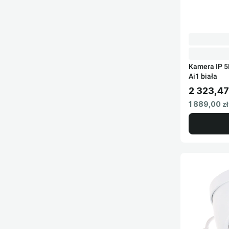
Kamera IP 
Ai1 biała
2 323,47
Cena brut
Cena netto
1 889,00 zł