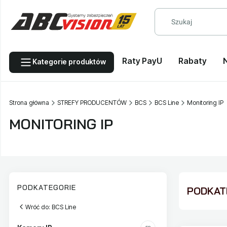
Raty PayU
Rabaty
Kategorie produktów
Strona główna
STREFY PRODUCENTÓW
BCS
BCS Line
Monitoring IP
MONITORING IP
PODKATEGORIE
PODKATE
Wróć do: BCS Line