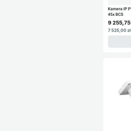
Kamera IP PTZ BCS-SDIP5245-IV 2MP zoom
45x BCS
9 255,75 
Cena brut
Cena netto
7 525,00 zł