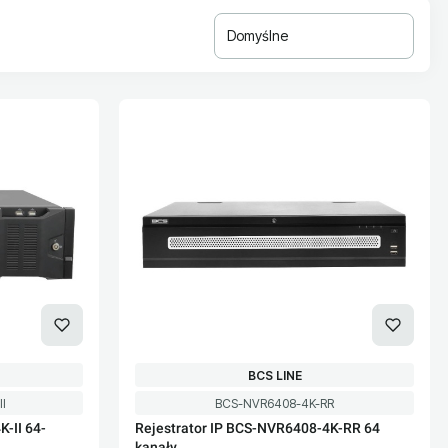
Domyślne
PRODUCENT
BCS LINE
Kod produktu
I
BCS-NVR6408-4K-RR
-II 64-
Rejestrator IP BCS-NVR6408-4K-RR 64
kanały