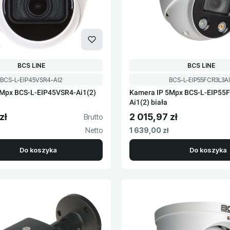
PRODUCENT
PRODUCENT
BCS LINE
BCS LINE
Kod produktu
Kod produktu
BCS-L-EIP45VSR4-AI2
BCS-L-EIP55FCR3L3A
5Mpx BCS-L-EIP45VSR4-Ai1(2)
Kamera IP 5Mpx BCS-L-EIP55
Ai1(2) biała
zł
2 015,97 zł
to
Cena brutto
Cena netto
1 639,00 zł
Do koszyka
Do koszyka