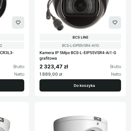
PRODUCENT
BCS LINE
Kod produktu
I2
BCS-L-EIP55VSR4-AI1G
FCR3L3-
Kamera IP 5Mpx BCS-L-EIP55VSR4-Ai1-G
grafitowa
2 323,47 zł
Cena brutto
Cena netto
1 889,00 zł
Do koszyka