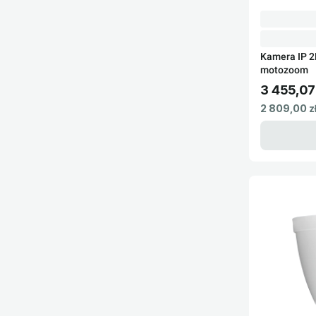
Kamera IP 
motozoom
3 455,07 
Cena brut
Cena netto
2 809,00 z