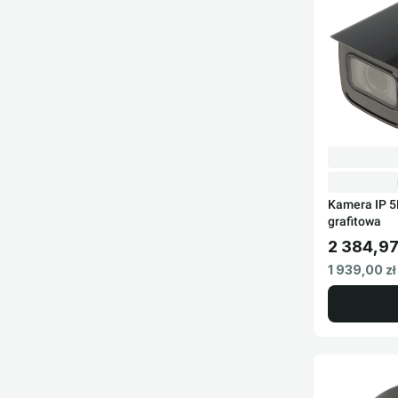
Kamera IP 
grafitowa
2 384,97
Cena brut
Cena netto
1 939,00 zł