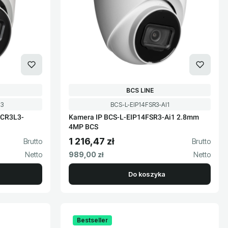
PRODUCENT
BCS LINE
Kod produktu
I3
BCS-L-EIP14FSR3-AI1
FCR3L3-
Kamera IP BCS-L-EIP14FSR3-Ai1 2.8mm
4MP BCS
1 216,47 zł
Cena brutto
Cena netto
989,00 zł
Do koszyka
Bestseller