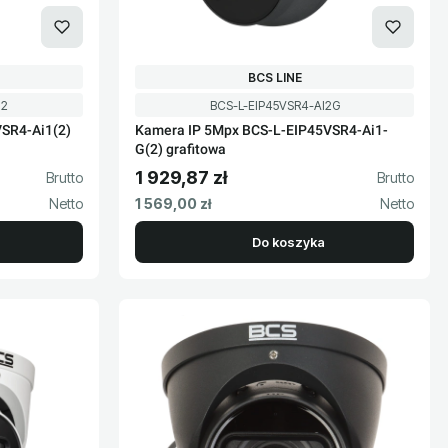
PRODUCENT
BCS LINE
Kod produktu
12
BCS-L-EIP45VSR4-AI2G
SR4-Ai1(2)
Kamera IP 5Mpx BCS-L-EIP45VSR4-Ai1-
G(2) grafitowa
1 929,87 zł
Cena brutto
Cena netto
1 569,00 zł
Do koszyka