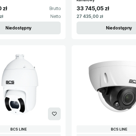
 zł
33 745,05 zł
to
Cena brutto
Cena netto
zł
27 435,00 zł
Niedostępny
Niedostępny
PRODUCENT
PRODUCENT
BCS LINE
BCS LINE