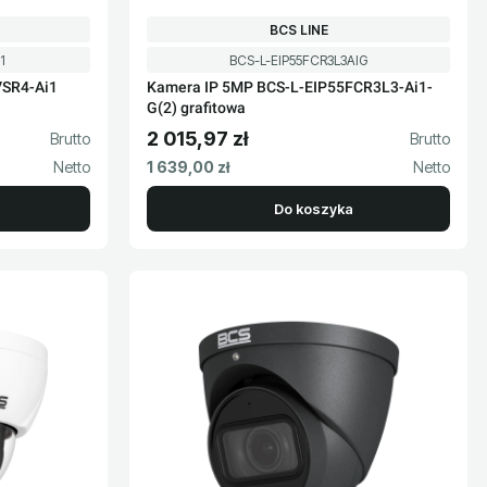
PRODUCENT
BCS LINE
Kod produktu
1
BCS-L-EIP55FCR3L3AIG
VSR4-Ai1
Kamera IP 5MP BCS-L-EIP55FCR3L3-Ai1-
G(2) grafitowa
2 015,97 zł
Cena brutto
Cena netto
1 639,00 zł
Do koszyka