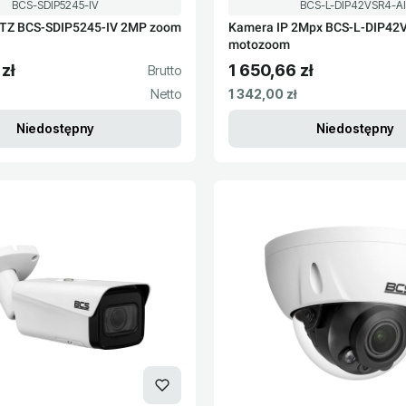
Kod produktu
Kod produktu
BCS-SDIP5245-IV
BCS-L-DIP42VSR4-AI
Kamera IP 2Mpx BCS-L-DIP42
motozoom
zł
1 650,66 zł
to
Cena brutto
Cena netto
1 342,00 zł
Niedostępny
Niedostępny