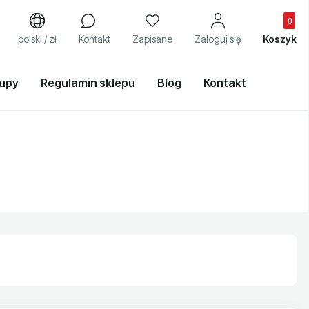
Produkty
j
polski / zł
Kontakt
Zapisane
Zaloguj się
Koszyk
kupy
Regulamin sklepu
Blog
Kontakt