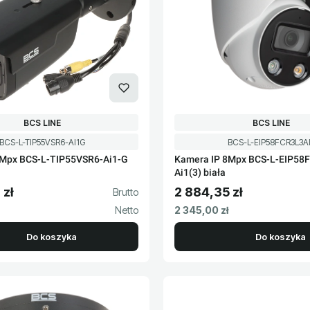
PRODUCENT
PRODUCENT
BCS LINE
BCS LINE
Kod produktu
Kod produktu
BCS-L-TIP55VSR6-AI1G
BCS-L-EIP58FCR3L3A
5Mpx BCS-L-TIP55VSR6-Ai1-G
Kamera IP 8Mpx BCS-L-EIP58
Ai1(3) biała
 zł
2 884,35 zł
to
Cena brutto
Cena netto
2 345,00 zł
Do koszyka
Do koszyka