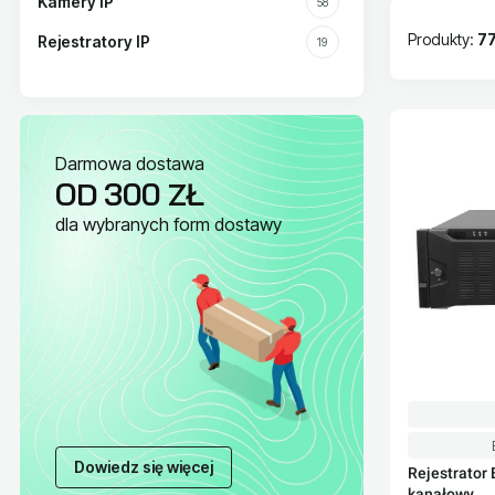
Kamery IP
58
Produkty:
7
Rejestratory IP
19
Lista pr
Darmowa dostawa
OD 300 ZŁ
dla wybranych form dostawy
Dowiedz się więcej
Rejestrator
kanałowy