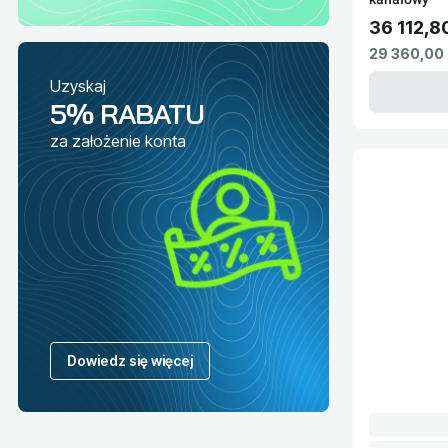
36 112,80
Cena brut
Cena netto
29 360,00 
Uzyskaj
5% RABATU
za założenie konta
Dowiedz się więcej