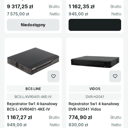
4KE-IV
9 317,25 zł
1 162,35 zł
Cena brutto
Cena brutto
Cena netto
Cena netto
7 575,00 zł
945,00 zł
Niedostępny
PRODUCENT
PRODUCENT
BCS LINE
VIDOS
Kod produktu
Kod produktu
BCS-L-XVR0401-4KE-IV
DVR-H2041
Rejestrator 5w1 4-kanałowy
Rejestrator 5w1 4-kanałowy
BCS-L-XVR0401-4KE-IV
DVR-H2041 Vidos
1 167,27 zł
774,90 zł
Cena brutto
Cena brutto
Cena netto
Cena netto
949,00 zł
630,00 zł