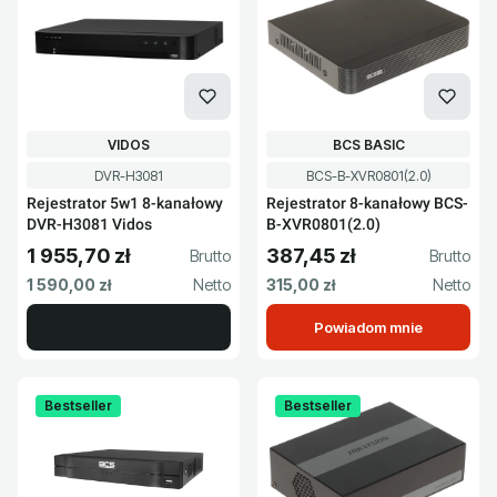
PRODUCENT
PRODUCENT
VIDOS
BCS BASIC
Kod produktu
Kod produktu
DVR-H3081
BCS-B-XVR0801(2.0)
Rejestrator 5w1 8-kanałowy
Rejestrator 8-kanałowy BCS-
DVR-H3081 Vidos
B-XVR0801(2.0)
1 955,70 zł
387,45 zł
Cena brutto
Cena brutto
Cena netto
Cena netto
1 590,00 zł
315,00 zł
Powiadom mnie
Bestseller
Bestseller