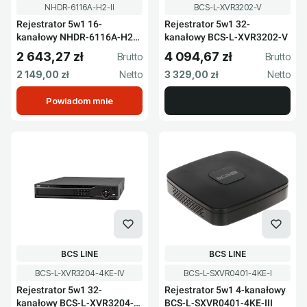
Kod produktu
Kod produktu
NHDR-6116A-H2-II
BCS-L-XVR3202-V
Rejestrator 5w1 16-
Rejestrator 5w1 32-
kanałowy NHDR-6116A-H2-II
kanałowy BCS-L-XVR3202-V
Novus
2 643,27 zł
4 094,67 zł
Cena brutto
Cena brutto
Cena netto
Cena netto
2 149,00 zł
3 329,00 zł
Powiadom mnie
PRODUCENT
PRODUCENT
BCS LINE
BCS LINE
Kod produktu
Kod produktu
BCS-L-XVR3204-4KE-IV
BCS-L-SXVR0401-4KE-I
Rejestrator 5w1 32-
Rejestrator 5w1 4-kanałowy
kanałowy BCS-L-XVR3204-
BCS-L-SXVR0401-4KE-III