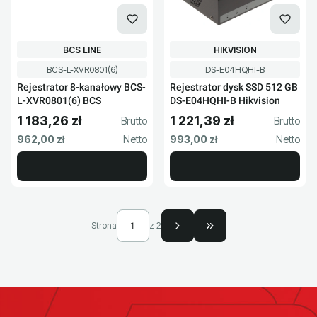
PRODUCENT
PRODUCENT
BCS LINE
HIKVISION
Kod produktu
Kod produktu
BCS-L-XVR0801(6)
DS-E04HQHI-B
Rejestrator 8-kanałowy BCS-
Rejestrator dysk SSD 512 GB
L-XVR0801(6) BCS
DS-E04HQHI-B Hikvision
1 183,26 zł
1 221,39 zł
Cena brutto
Cena brutto
Cena netto
Cena netto
962,00 zł
993,00 zł
Strona
z 2
Przejdź do ostatniej s