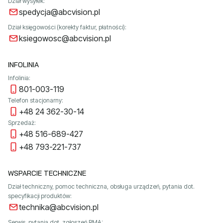
Dział wysyłek:
spedycja@abcvision.pl
Dział księgowości (korekty faktur, płatności):
ksiegowosc@abcvision.pl
INFOLINIA
Infolinia:
801-003-119
Telefon stacjonarny:
+48 24 362-30-14
Sprzedaż:
+48 516-689-427
+48 793-221-737
WSPARCIE TECHNICZNE
Dział techniczny, pomoc techniczna, obsługa urządzeń, pytania dot.
specyfikacji produktów:
technika@abcvision.pl
Serwis, pytania dot. zgłoszeń RMA: