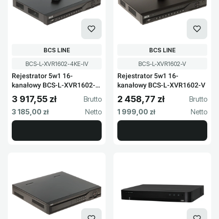
PRODUCENT
PRODUCENT
BCS LINE
BCS LINE
Kod produktu
Kod produktu
BCS-L-XVR1602-4KE-IV
BCS-L-XVR1602-V
Rejestrator 5w1 16-
Rejestrator 5w1 16-
kanałowy BCS-L-XVR1602-
kanałowy BCS-L-XVR1602-V
4KE-IV
3 917,55 zł
2 458,77 zł
Cena brutto
Cena brutto
Cena netto
Cena netto
3 185,00 zł
1 999,00 zł