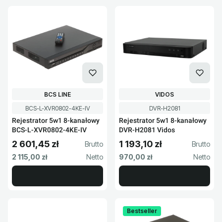
PRODUCENT
PRODUCENT
BCS LINE
VIDOS
Kod produktu
Kod produktu
BCS-L-XVR0802-4KE-IV
DVR-H2081
Rejestrator 5w1 8-kanałowy
Rejestrator 5w1 8-kanałowy
BCS-L-XVR0802-4KE-IV
DVR-H2081 Vidos
2 601,45 zł
1 193,10 zł
Cena brutto
Cena brutto
Cena netto
Cena netto
2 115,00 zł
970,00 zł
Bestseller