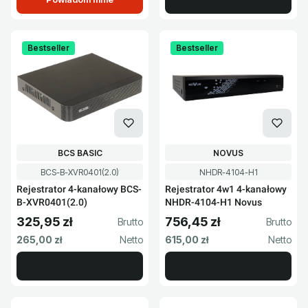
Bestseller
Bestseller
PRODUCENT
PRODUCENT
BCS BASIC
NOVUS
Kod produktu
Kod produktu
BCS-B-XVR0401(2.0)
NHDR-4104-H1
Rejestrator 4-kanałowy BCS-
Rejestrator 4w1 4-kanałowy
B-XVR0401(2.0)
NHDR-4104-H1 Novus
325,95 zł
756,45 zł
Cena brutto
Cena brutto
Cena netto
Cena netto
265,00 zł
615,00 zł