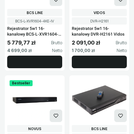
PRODUCENT
PRODUCENT
BCS LINE
VIDOS
Kod produktu
Kod produktu
BCS-L-XVR1604-4KE-IV
DVR-H2161
Rejestrator 5w1 16-
Rejestrator 5w1 16-
kanałowy BCS-L-XVR1604-
kanałowy DVR-H2161 Vidos
4KE-IV
5 779,77 zł
2 091,00 zł
Cena brutto
Cena brutto
Cena netto
Cena netto
4 699,00 zł
1 700,00 zł
Bestseller
PRODUCENT
PRODUCENT
NOVUS
BCS LINE