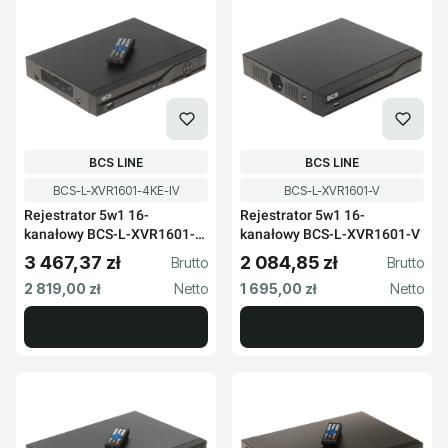
PRODUCENT
PRODUCENT
BCS LINE
BCS LINE
Kod produktu
Kod produktu
BCS-L-XVR1601-4KE-IV
BCS-L-XVR1601-V
Rejestrator 5w1 16-
Rejestrator 5w1 16-
kanałowy BCS-L-XVR1601-
kanałowy BCS-L-XVR1601-V
4KE-IV
3 467,37 zł
2 084,85 zł
Cena brutto
Cena brutto
Cena netto
Cena netto
2 819,00 zł
1 695,00 zł