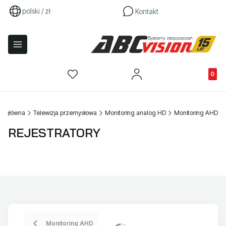
polski / zł
Kontakt
Produkty
na główna
Telewizja przemysłowa
Monitoring analog HD
Monitoring AHD
REJESTRATORY
Monitoring AHD