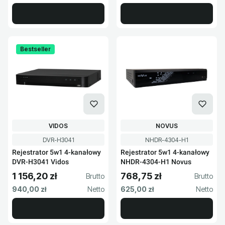
Bestseller
PRODUCENT
PRODUCENT
VIDOS
NOVUS
Kod produktu
Kod produktu
DVR-H3041
NHDR-4304-H1
Rejestrator 5w1 4-kanałowy
Rejestrator 5w1 4-kanałowy
DVR-H3041 Vidos
NHDR-4304-H1 Novus
1 156,20 zł
768,75 zł
Cena brutto
Cena brutto
Cena netto
Cena netto
940,00 zł
625,00 zł