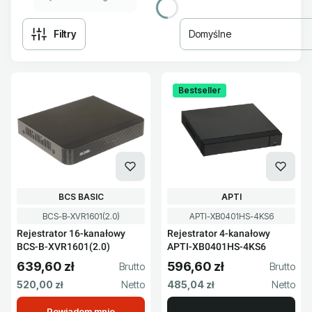
Filtry
Domyślne
Lista produktów
Bestseller
PRODUCENT
PRODUCENT
BCS BASIC
APTI
Kod produktu
Kod produktu
BCS-B-XVR1601(2.0)
APTI-XB0401HS-4KS6
Rejestrator 16-kanałowy
Rejestrator 4-kanałowy
BCS-B-XVR1601(2.0)
APTI-XB0401HS-4KS6
639,60 zł
596,60 zł
Cena brutto
Cena brutto
Cena netto
Cena netto
520,00 zł
485,04 zł
Powiadom mnie