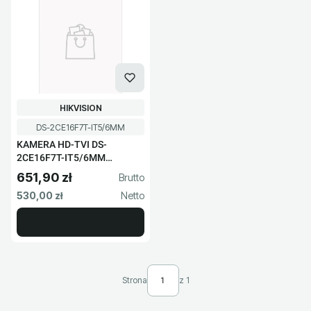
PRODUCENT
HIKVISION
Kod produktu
DS-2CE16F7T-IT5/6MM
KAMERA HD-TVI DS-
2CE16F7T-IT5/6MM
HIKVISION
651,90 zł
Cena brutto
Cena netto
530,00 zł
Strona
z 1