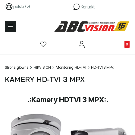
polski / zł
Kontakt
Produkty
Strona główna
HIKVISION
Monitoring HD-TVI
HD-TVI 3 MPx
KAMERY HD-TVI 3 MPX
.:Kamery HDTVI 3 MPX:.