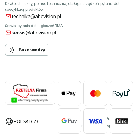
Dział techniczny, pomoc techniczna, obsługa urządzeń, pytania dot.
specyfikacji produktów:
technika@abcvision.pl
Serwis, pytania dot. zgłoszeń RMA:
serwis@abcvision.pl
Baza wiedzy
©2026 ABC VISION
POLSKI / ZŁ
Sklep internetowy
Shoper Premium