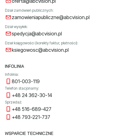
oferta@abcvision.pl
Dział zamówień publicznych:
zamowieniapubliczne@abcvision.pl
Dział wysyłek:
spedycja@abcvision.pl
Dział księgowości (korekty faktur, płatności):
ksiegowosc@abcvision.pl
INFOLINIA
Infolinia:
801-003-119
Telefon stacjonarny:
+48 24 362-30-14
Sprzedaż:
+48 516-689-427
+48 793-221-737
WSPARCIE TECHNICZNE