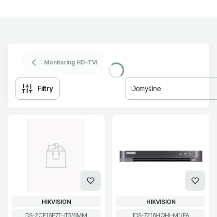
Monitoring HD-TVI
Filtry
Domyślne
Lista produktów
PRODUCENT
PRODUCENT
HIKVISION
HIKVISION
Kod produktu
Kod produktu
DS-2CE16F7T-IT5/6MM
IDS-7216HQHI-M1/FA