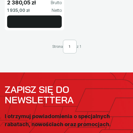
2 380,05 zł
Cena brutto
Cena netto
1 935,00 zł
Strona
z 1
ZAPISZ SIĘ DO
NEWSLETTERA
I otrzymuj powiadomienia o specjalnych
rabatach, nowościach oraz promocjach.