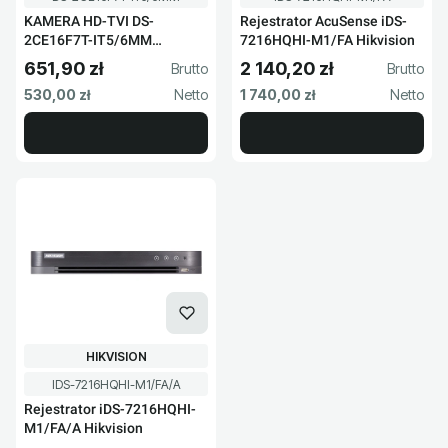
KAMERA HD-TVI DS-
Rejestrator AcuSense iDS-
2CE16F7T-IT5/6MM
7216HQHI-M1/FA Hikvision
HIKVISION
651,90 zł
2 140,20 zł
Cena brutto
Cena brutto
Cena netto
Cena netto
530,00 zł
1 740,00 zł
PRODUCENT
HIKVISION
Kod produktu
IDS-7216HQHI-M1/FA/A
Rejestrator iDS-7216HQHI-
M1/FA/A Hikvision