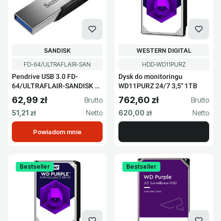
PRODUCENT
PRODUCENT
SANDISK
WESTERN DIGITAL
Kod produktu
Kod produktu
FD-64/ULTRAFLAIR-SAN
HDD-WD11PURZ
Pendrive USB 3.0 FD-
Dysk do monitoringu
64/ULTRAFLAIR-SANDISK 64
WD11PURZ 24/7 3,5'' 1TB
GB
62,99 zł
762,60 zł
Cena brutto
Cena brutto
Cena netto
Cena netto
51,21 zł
620,00 zł
Powiadom mnie
Bestseller
Bestseller