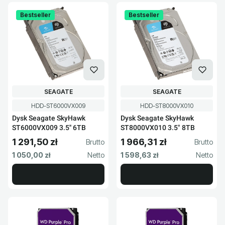
Bestseller
Bestseller
PRODUCENT
PRODUCENT
SEAGATE
SEAGATE
Kod produktu
Kod produktu
HDD-ST6000VX009
HDD-ST8000VX010
Dysk Seagate SkyHawk
Dysk Seagate SkyHawk
ST6000VX009 3.5'' 6TB
ST8000VX010 3.5" 8TB
1 291,50 zł
1 966,31 zł
Cena brutto
Cena brutto
Cena netto
Cena netto
1 050,00 zł
1 598,63 zł