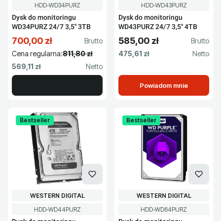
Kod produktu
Kod produktu
HDD-WD34PURZ
HDD-WD43PURZ
Dysk do monitoringu
Dysk do monitoringu
WD34PURZ 24/7 3,5'' 3TB
WD43PURZ 24/7 3,5'' 4TB
700,00 zł
585,00 zł
Cena promocyjna brutto
Cena brutto
Cena netto
Cena regularna:
811,80 zł
475,61 zł
Cena netto
569,11 zł
Powiadom mnie
Bestseller
Bestseller
PRODUCENT
PRODUCENT
WESTERN DIGITAL
WESTERN DIGITAL
Kod produktu
Kod produktu
HDD-WD44PURZ
HDD-WD64PURZ