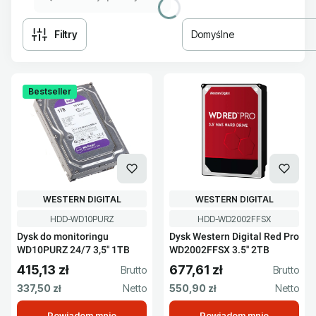
Filtry
Domyślne
Lista produktów
Bestseller
PRODUCENT
PRODUCENT
WESTERN DIGITAL
WESTERN DIGITAL
Kod produktu
Kod produktu
HDD-WD10PURZ
HDD-WD2002FFSX
Dysk do monitoringu
Dysk Western Digital Red Pro
WD10PURZ 24/7 3,5'' 1TB
WD2002FFSX 3.5'' 2TB
415,13 zł
677,61 zł
Cena brutto
Cena brutto
Cena netto
Cena netto
337,50 zł
550,90 zł
Powiadom mnie
Powiadom mnie