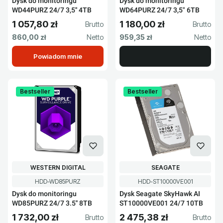
Dysk do monitoringu
Dysk do monitoringu
WD44PURZ 24/7 3,5'' 4TB
WD64PURZ 24/7 3,5" 6TB
1 057,80 zł
1 180,00 zł
Cena brutto
Cena brutto
Cena netto
Cena netto
860,00 zł
959,35 zł
Powiadom mnie
Bestseller
Bestseller
PRODUCENT
PRODUCENT
WESTERN DIGITAL
SEAGATE
Kod produktu
Kod produktu
HDD-WD85PURZ
HDD-ST10000VE001
Dysk do monitoringu
Dysk Seagate SkyHawk AI
WD85PURZ 24/7 3.5'' 8TB
ST10000VE001 24/7 10TB
1 732,00 zł
2 475,38 zł
Cena brutto
Cena brutto