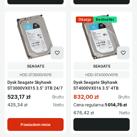
Okazja
Bestseller
PRODUCENT
PRODUCENT
SEAGATE
SEAGATE
Kod produktu
Kod produktu
HDD-ST3000VX015
HDD-ST4000VX016
Dysk Seagate Skyhawk
Dysk Seagate Skyhawk
ST3000VX015 3.5" 3TB 24/7
ST4000VX016 3.5" 4TB
523,17 zł
832,00 zł
Cena brutto
Cena promocyjna brutto
Cena netto
425,34 zł
Cena regularna:
1 014,75 zł
Cena netto
676,42 zł
Powiadom mnie