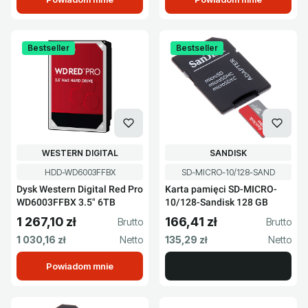
Bestseller
Bestseller
PRODUCENT
PRODUCENT
WESTERN DIGITAL
SANDISK
Kod produktu
Kod produktu
HDD-WD6003FFBX
SD-MICRO-10/128-SAND
Dysk Western Digital Red Pro
Karta pamięci SD-MICRO-
WD6003FFBX 3.5" 6TB
10/128-Sandisk 128 GB
1 267,10 zł
166,41 zł
Cena brutto
Cena brutto
Cena netto
Cena netto
1 030,16 zł
135,29 zł
Powiadom mnie