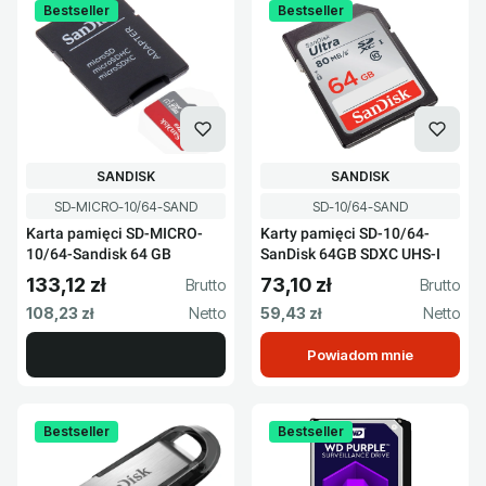
Bestseller
Bestseller
PRODUCENT
PRODUCENT
SANDISK
SANDISK
Kod produktu
Kod produktu
SD-MICRO-10/64-SAND
SD-10/64-SAND
Karta pamięci SD-MICRO-
Karty pamięci SD-10/64-
10/64-Sandisk 64 GB
SanDisk 64GB SDXC UHS-I
133,12 zł
73,10 zł
Cena brutto
Cena brutto
Cena netto
Cena netto
108,23 zł
59,43 zł
Powiadom mnie
Bestseller
Bestseller