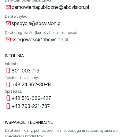
Dział zamówień publicznych:
zamowieniapubliczne@abcvision.pl
Dział wysyłek:
spedycja@abcvision.pl
Dział księgowości (korekty faktur, płatności):
ksiegowosc@abcvision.pl
INFOLINIA
Infolinia:
801-003-119
Telefon stacjonarny:
+48 24 362-30-14
Sprzedaż:
+48 516-689-427
+48 793-221-737
WSPARCIE TECHNICZNE
Dział techniczny, pomoc techniczna, obsługa urządzeń, pytania dot.
specyfikacji produktów: