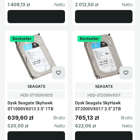
Cena netto
Cena netto
1 408,13 zł
2 012,50 zł
Bestseller
Bestseller
PRODUCENT
PRODUCENT
SEAGATE
SEAGATE
Kod produktu
Kod produktu
HDD-ST1000VX013
HDD-ST2000VX017
Dysk Seagate Skyhawk
Dysk Seagate SkyHawk
ST1000VX013 3.5'' 1TB
ST2000VX017 3.5'' 2TB
639,60 zł
765,13 zł
Cena brutto
Cena brutto
Cena netto
Cena netto
520,00 zł
622,06 zł