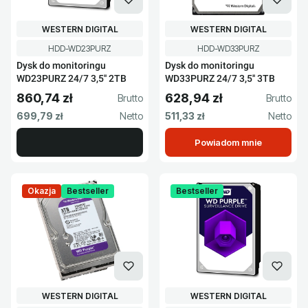
PRODUCENT
PRODUCENT
WESTERN DIGITAL
WESTERN DIGITAL
Kod produktu
Kod produktu
HDD-WD23PURZ
HDD-WD33PURZ
Dysk do monitoringu
Dysk do monitoringu
WD23PURZ 24/7 3,5'' 2TB
WD33PURZ 24/7 3,5'' 3TB
860,74 zł
628,94 zł
Cena brutto
Cena brutto
Cena netto
Cena netto
699,79 zł
511,33 zł
Powiadom mnie
Okazja
Bestseller
Bestseller
PRODUCENT
PRODUCENT
WESTERN DIGITAL
WESTERN DIGITAL