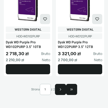
PRODUCENT
PRODUCENT
WESTERN DIGITAL
WESTERN DIGITAL
Kod produktu
Kod produktu
HDD-WD102PURP
HDD-WD122PURP
Dysk WD Purple Pro
Dysk WD Purple Pro
WD102PURP 3.5" 10TB
WD122PURP 3.5" 12TB
2 718,30 zł
3 321,00 zł
Cena brutto
Cena brutto
Cena netto
Cena netto
2 210,00 zł
2 700,00 zł
Strona
z 2
Przejdź do ostatniej s