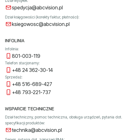
Dział wysyłek:
spedycja@abcvision.pl
Dział księgowości (korekty faktur, płatności):
ksiegowosc@abcvision.pl
INFOLINIA
Infolinia:
801-003-119
Telefon stacjonarny:
+48 24 362-30-14
Sprzedaż:
+48 516-689-427
+48 793-221-737
WSPARCIE TECHNICZNE
Dział techniczny, pomoc techniczna, obsługa urządzeń, pytania dot.
specyfikacji produktów:
technika@abcvision.pl
Serwis, pytania dot. zgłoszeń RMA: