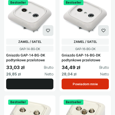
Bestseller
Bestseller
PRODUCENT
PRODUCENT
ZAMEL / SATEL
ZAMEL / SATEL
Kod produktu
Kod produktu
GAP-14-BG-DK
GAP-16-BG-DK
Gniazdo GAP-14-BG-DK
Gniazdo GAP-16-BG-DK
podtynkowe przelotowe
podtynkowe przelotowe
33,03 zł
34,49 zł
Cena brutto
Cena brutto
Cena netto
Cena netto
26,85 zł
28,04 zł
Powiadom mnie
Bestseller
Bestseller