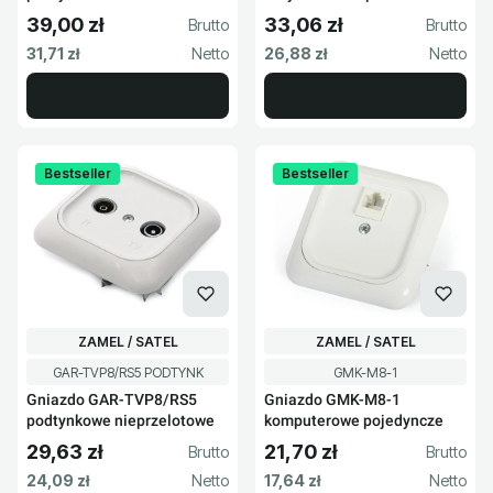
R62196
39,00 zł
33,06 zł
Cena brutto
Cena brutto
Cena netto
Cena netto
31,71 zł
26,88 zł
Bestseller
Bestseller
PRODUCENT
PRODUCENT
ZAMEL / SATEL
ZAMEL / SATEL
Kod produktu
Kod produktu
GAR-TVP8/RS5 PODTYNK
GMK-M8-1
Gniazdo GAR-TVP8/RS5
Gniazdo GMK-M8-1
podtynkowe nieprzelotowe
komputerowe pojedyncze
29,63 zł
21,70 zł
Cena brutto
Cena brutto
Cena netto
Cena netto
24,09 zł
17,64 zł