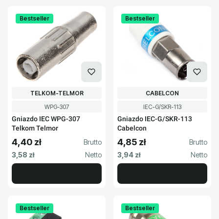
Bestseller
Bestseller
PRODUCENT
PRODUCENT
TELKOM-TELMOR
CABELCON
Kod produktu
Kod produktu
WPG-307
IEC-G/SKR-113
Gniazdo IEC WPG-307
Gniazdo IEC-G/SKR-113
Telkom Telmor
Cabelcon
4,40 zł
4,85 zł
Cena brutto
Cena brutto
Cena netto
Cena netto
3,58 zł
3,94 zł
Bestseller
Bestseller