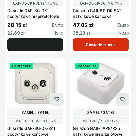
Kod produktu
Kod produktu
GAR-BG-DK PODTYNKOWE
GAR-BG-DK-SAT NATYNK
Gniazdo GAR-BG-DK
Gniazdo GAR-BG-DK-SAT
podtynkowe nieprzelotowe
natynkowe końcowe
28,15 zł
47,02 zł
Cena brutto
Cena brutto
Cena netto
Cena netto
22,89 zł
38,23 zł
Powiadom mnie
Bestseller
Bestseller
PRODUCENT
PRODUCENT
ZAMEL / SATEL
ZAMEL / SATEL
Kod produktu
Kod produktu
GAR-BG-DK-SAT PODTYN
GAR-TVP8/RS5 NATYNK
Gniazdo GAR-BG-DK-SAT
Gniazdo GAR-TVP8/RS5
podtynkowe końcowe
natynkowe nieprzelotowe