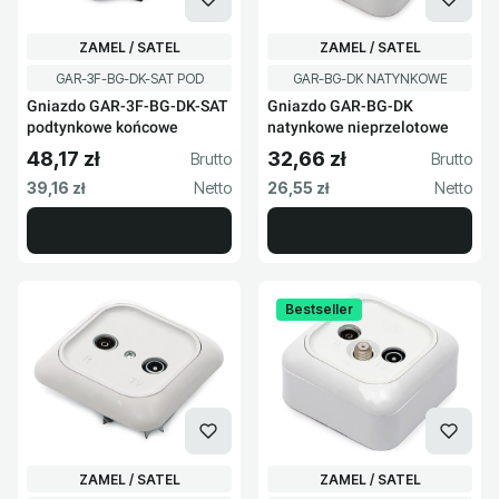
PRODUCENT
PRODUCENT
ZAMEL / SATEL
ZAMEL / SATEL
Kod produktu
Kod produktu
GAR-3F-BG-DK-SAT POD
GAR-BG-DK NATYNKOWE
Gniazdo GAR-3F-BG-DK-SAT
Gniazdo GAR-BG-DK
podtynkowe końcowe
natynkowe nieprzelotowe
48,17 zł
32,66 zł
Cena brutto
Cena brutto
Cena netto
Cena netto
39,16 zł
26,55 zł
Bestseller
PRODUCENT
PRODUCENT
ZAMEL / SATEL
ZAMEL / SATEL