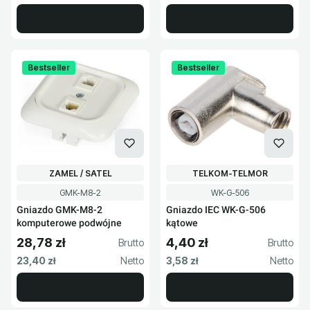
Bestseller
Bestseller
PRODUCENT
PRODUCENT
ZAMEL / SATEL
TELKOM-TELMOR
Kod produktu
Kod produktu
GMK-M8-2
WK-G-506
Gniazdo GMK-M8-2
Gniazdo IEC WK-G-506
komputerowe podwójne
kątowe
28,78 zł
4,40 zł
Cena brutto
Cena brutto
Cena netto
Cena netto
23,40 zł
3,58 zł