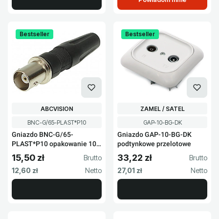
Bestseller
Bestseller
PRODUCENT
PRODUCENT
ABCVISION
ZAMEL / SATEL
Kod produktu
Kod produktu
BNC-G/65-PLAST*P10
GAP-10-BG-DK
Gniazdo BNC-G/65-
Gniazdo GAP-10-BG-DK
PLAST*P10 opakowanie 10
podtynkowe przelotowe
szt.
15,50 zł
33,22 zł
Cena brutto
Cena brutto
Cena netto
Cena netto
12,60 zł
27,01 zł