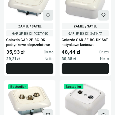
PRODUCENT
PRODUCENT
ZAMEL / SATEL
ZAMEL / SATEL
Kod produktu
Kod produktu
GAR-2F-BG-DK PODTYNK
GAR-3F-BG-DK-SAT NAT
Gniazdo GAR-2F-BG-DK
Gniazdo GAR-3F-BG-DK-SAT
podtynkowe nieprzelotowe
natynkowe końcowe
35,93 zł
48,44 zł
Cena brutto
Cena brutto
Cena netto
Cena netto
29,21 zł
39,38 zł
Bestseller
Bestseller