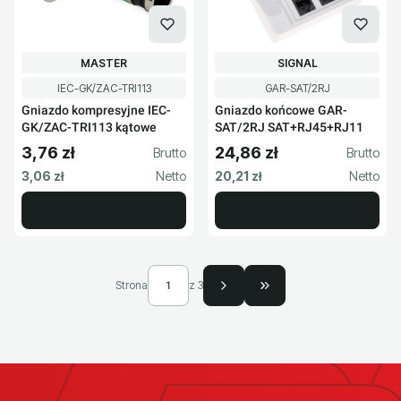
PRODUCENT
PRODUCENT
MASTER
SIGNAL
Kod produktu
Kod produktu
IEC-GK/ZAC-TRI113
GAR-SAT/2RJ
Gniazdo kompresyjne IEC-
Gniazdo końcowe GAR-
GK/ZAC-TRI113 kątowe
SAT/2RJ SAT+RJ45+RJ11
3,76 zł
24,86 zł
Cena brutto
Cena brutto
Cena netto
Cena netto
3,06 zł
20,21 zł
Strona
z 3
Przejdź do ostatniej s