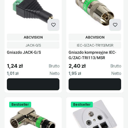
PRODUCENT
PRODUCENT
ABCVISION
ABCVISION
Kod produktu
Kod produktu
JACK-G/S
IEC-G/ZAC-TRI113/MSR
Gniazdo JACK-G/S
Gniazdo kompresyjne IEC-
G/ZAC-TRI113/MSR
1,24 zł
2,40 zł
Cena brutto
Cena brutto
Cena netto
Cena netto
1,01 zł
1,95 zł
Bestseller
Bestseller