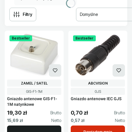
Filtry
Domyślne
Lista produktów
Bestseller
Bestseller
PRODUCENT
PRODUCENT
ZAMEL / SATEL
ABCVISION
Kod produktu
Kod produktu
GIS-F1-1M
GJS
Gniazdo antenowe GIS-F1-
Gniazdo antenowe IEC GJS
1M natynkowe
19,30 zł
0,70 zł
Cena brutto
Cena brutto
Cena netto
Cena netto
15,69 zł
0,57 zł
Powiadom mnie