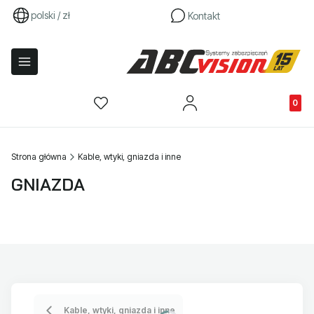
polski / zł
Kontakt
Produkty
Strona główna
Kable, wtyki, gniazda i inne
GNIAZDA
Kable, wtyki, gniazda i inne