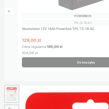
PRODUCENT
POWERBOX
Kod produktu
TPL-12-18-AC
Akumulator 12V 18Ah Powerbox TPL-12-18-AC
129,00 zł
Cena promocyjna brutto
Cena regularna:
165,00 zł
Cena netto
104,88 zł
Do koszyka