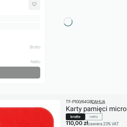
TF-P100/64GB
DAHUA
Karty pamięci mic
brutto
netto
Cena
110,00 zł
zawiera 23% VAT
zawiera
23%
VAT