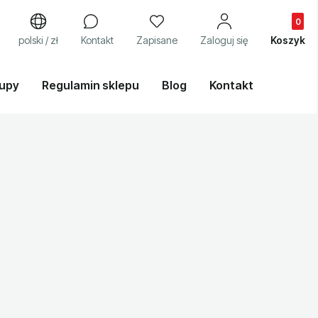
Produkty
j
polski / zł
Kontakt
Zapisane
Zaloguj się
Koszyk
kupy
Regulamin sklepu
Blog
Kontakt