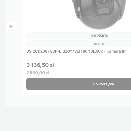
PRODUCENT
HIKVISION
Kod produktu
HIK01161
DS-2CD2387G3P-LIS2UY/SL(180°)BLACK - Kamera IP
3 136,50 zł
Cena brutto
Cena netto
2 550,00 zł
Do koszyka