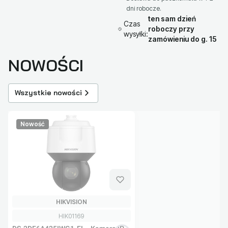
dni robocze.
ten sam dzień
Czas
roboczy przy
wysyłki:
zamówieniu do g. 15
NOWOŚCI
Wszystkie nowości
Nowość
PRODUCENT
HIKVISION
Kod produktu
HIK01169