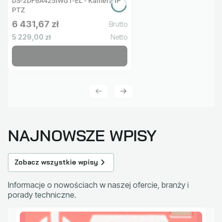
DS-2DF6A425IWG1-EL - Kamera IP
PTZ
6 431,67 zł
Cena brutto
Cena netto
5 229,00 zł
NAJNOWSZE WPISY
Zobacz wszystkie wpisy
Informacje o nowościach w naszej ofercie, branży i
porady techniczne.