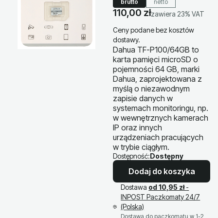
brutto
netto
Cena
110,00 zł
zawiera 23% VAT
zawiera
23%
VAT
Ceny podane bez kosztów
dostawy.
Dahua TF-P100/64GB to
karta pamięci microSD o
pojemności 64 GB, marki
Dahua, zaprojektowana z
myślą o niezawodnym
zapisie danych w
systemach monitoringu, np.
w wewnętrznych kamerach
IP oraz innych
urządzeniach pracujących
w trybie ciągłym.
Dostępność:
Dostępny
Dodaj do koszyka
Dostawa
od 10,95 zł
-
INPOST Paczkomaty 24/7
(Polska)
Dostawa do paczkomatu w 1-2