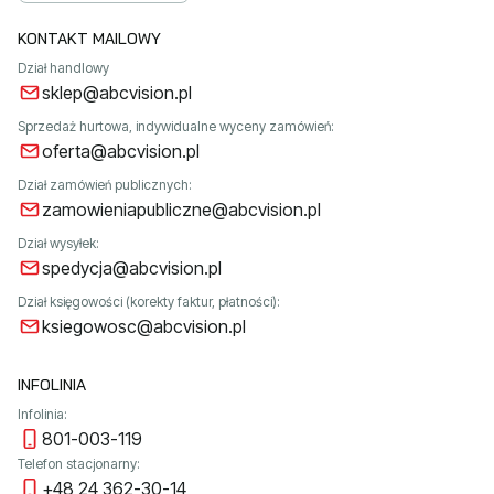
KONTAKT MAILOWY
Dział handlowy
sklep@abcvision.pl
Sprzedaż hurtowa, indywidualne wyceny zamówień:
oferta@abcvision.pl
Dział zamówień publicznych:
zamowieniapubliczne@abcvision.pl
Dział wysyłek:
spedycja@abcvision.pl
Dział księgowości (korekty faktur, płatności):
ksiegowosc@abcvision.pl
INFOLINIA
Infolinia:
801-003-119
Telefon stacjonarny:
+48 24 362-30-14