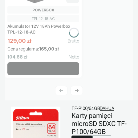
PRODUCENT
POWERBOX
Kod produktu
TPL-12-18-AC
Akumulator 12V 18Ah Powerbox
TPL-12-18-AC
129,00 zł
Cena promocyjna brutto
Cena regularna:
165,00 zł
Cena netto
104,88 zł
TF-P100/64GB
DAHUA
Karty pamięci
microSD SDXC TF-
P100/64GB